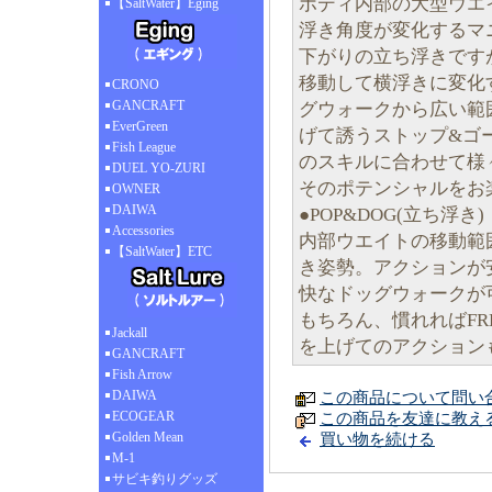
ボディ内部の大型ウエ
【SaltWater】Eging
浮き角度が変化するマ
下がりの立ち浮きです
移動して横浮きに変化
CRONO
GANCRAFT
グウォークから広い範
EverGreen
げて誘うストップ&ゴ
Fish League
のスキルに合わせて様
DUEL YO-ZURI
そのポテンシャルをお
OWNER
DAIWA
●POP&DOG(立ち浮き)
Accessories
内部ウエイトの移動範
【SaltWater】ETC
き姿勢。アクションが
快なドッグウォークが
もちろん、慣れればFR
Jackall
を上げてのアクション
GANCRAFT
Fish Arrow
DAIWA
この商品について問い
ECOGEAR
この商品を友達に教え
Golden Mean
買い物を続ける
M-1
サビキ釣りグッズ