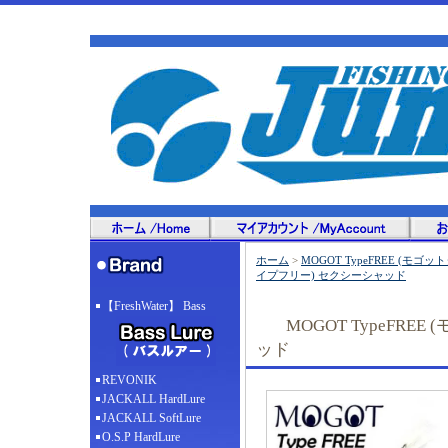
ホーム
>
MOGOT TypeFREE (モゴ
イプフリー) セクシーシャッド
【FreshWater】 Bass
MOGOT TypeFR
ッド
REVONIK
JACKALL HardLure
JACKALL SoftLure
O.S.P HardLure