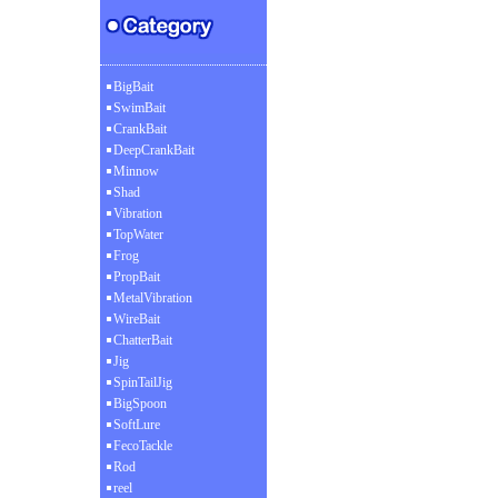
BigBait
SwimBait
CrankBait
DeepCrankBait
Minnow
Shad
Vibration
TopWater
Frog
PropBait
MetalVibration
WireBait
ChatterBait
Jig
SpinTailJig
BigSpoon
SoftLure
FecoTackle
Rod
reel