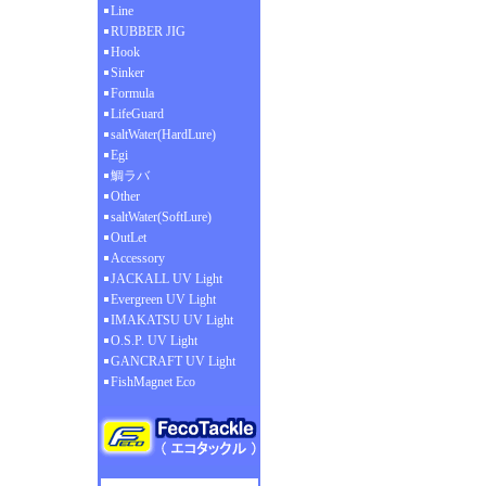
Line
RUBBER JIG
Hook
Sinker
Formula
LifeGuard
saltWater(HardLure)
Egi
鯛ラバ
Other
saltWater(SoftLure)
OutLet
Accessory
JACKALL UV Light
Evergreen UV Light
IMAKATSU UV Light
O.S.P. UV Light
GANCRAFT UV Light
FishMagnet Eco