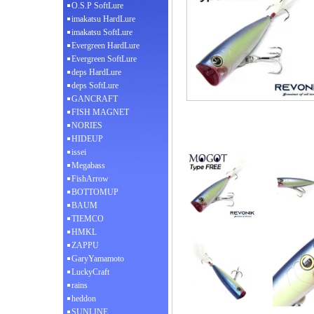
O.S.P SoftLure
imakatsu HardLure
imakatsu SoftLure
Evergreen HardLure
Evergreen SoftLure
deps HardLure
deps SoftLure
GANCRAFT
FISH MAGNET
NORIES
HIDEUP
issei
Megabass
FishArrow
BOTTOMUP
BAUM
TIEMCO
HMKL
ZAPPU
GaryYamamoto
LuckyCraft
rains
heddon
SUNLINE