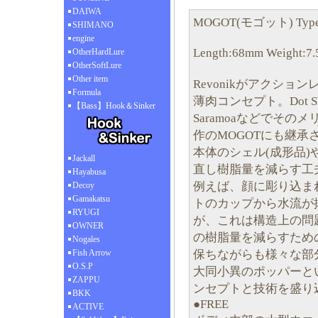
DAIWA
MOGOT(モゴット) Ty
SHIMANO
engine
Length:68mm Weight:7.5
OtherHardLure
OtherSoftLure
Other item
Revonikがアクシ
Formula
薄肉コンセプト。Dot SI
【Bass】Hook＆Sinker
Saramoaなどでそ
作のMOGOTにも継承
本体のシェル(成形品
Jackall
直し樹脂量を減らす工
Hayabusa
例えば、顔に彫り込ま
Decoy
Gamakatsu
トのカップから水流が
RYUGI
が、これは構造上の問
OWNER
の樹脂量を減らすため
Nogales
保ちながらも様々な部
Fish Arrow
O.S.P
大同小異のポッパーと
ZAPPU
ンセプトと技術を盛り
BKK
●FREE
ACTIVE