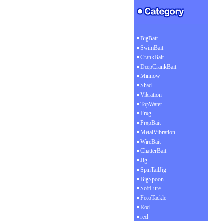
BigBait
SwimBait
CrankBait
DeepCrankBait
Minnow
Shad
Vibration
TopWater
Frog
PropBait
MetalVibration
WireBait
ChatterBait
Jig
SpinTailJig
BigSpoon
SoftLure
FecoTackle
Rod
reel