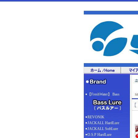
s
【FreshWater】 Bass
REVONIK
JACKALL HardLure
JACKALL SoftLure
O.S.P HardLure