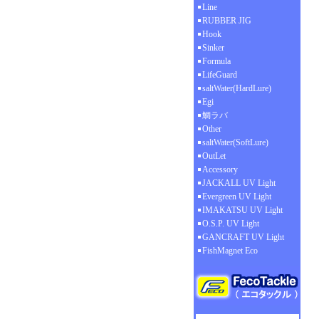
Line
RUBBER JIG
Hook
Sinker
Formula
LifeGuard
saltWater(HardLure)
Egi
鯛ラバ
Other
saltWater(SoftLure)
OutLet
Accessory
JACKALL UV Light
Evergreen UV Light
IMAKATSU UV Light
O.S.P. UV Light
GANCRAFT UV Light
FishMagnet Eco