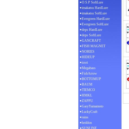
O.S.P SoftLure
imakatsu HardLure
imakatsu SoftLure
Evergreen HardLure
Evergreen SoftLure
deps HardLure
deps SoftLure
GANCRAFT
FISH MAGNET
NORIES
HIDEUP
issei
Megabass
FishArrow
BOTTOMUP
BAUM
TIEMCO
HMKL
ZAPPU
GaryYamamoto
LuckyCraft
rains
heddon
SUNLINE