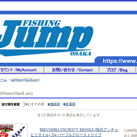
ホーム
>
saltWater(HardLure)
altWater(HardLure)
■おすすめ順
■価格順
■新着順
全 [3] 商品中 [1-3] 商品を表示しています
RIKUSHIKI ANCHOVY MISSILE (陸式アンチョ
1,000円
ビミサイル) 35g パープルグローストライプ
込1,100