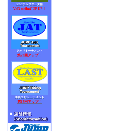
NBCチャプター大阪
Vol3 meihoCUP UP！
アオリトーナメント
第23回アップ！
手長エビトーナメント
第12回アップ！