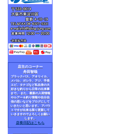
店主のコーナー
舟田智哉
ブラックバス、アオリイカ、
メバル、ガシラ、アジ、手長
エビ、タナゴなど私自身の大
好きな釣りから日常の出来事
まで。 また、最新の入荷情報
やルアー＆釣り情報や自分自
信の思いなどをブログにして
いきたいと思います。 アバウ
トですが出来る限り更新して
いきますのでよろしくお願い
します。
店長日記はこちら