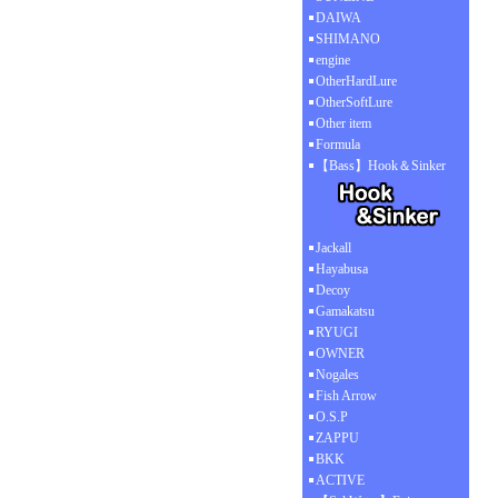
DAIWA
SHIMANO
engine
OtherHardLure
OtherSoftLure
Other item
Formula
【Bass】Hook＆Sinker
Jackall
Hayabusa
Decoy
Gamakatsu
RYUGI
OWNER
Nogales
Fish Arrow
O.S.P
ZAPPU
BKK
ACTIVE