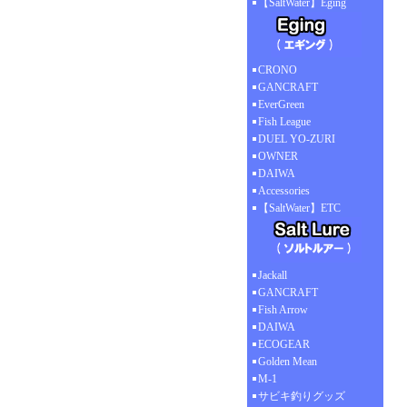
【SaltWater】Eging
CRONO
GANCRAFT
EverGreen
Fish League
DUEL YO-ZURI
OWNER
DAIWA
Accessories
【SaltWater】ETC
Jackall
GANCRAFT
Fish Arrow
DAIWA
ECOGEAR
Golden Mean
M-1
サビキ釣りグッズ