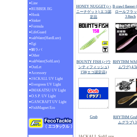
Line
HONEY NUGGET (ハ
B crawl flapp
RUBBER JIG
ニーナゲット) エコ認
ロールフラッ
Hook
3.8inch
定品
Sinker
Formula
LifeGuard
saltWater(HardLure)
Egi
鯛ラバ
Other
saltWater(SoftLure)
BOUNTY FISH (バウ
RHYTHM WA
OutLet
ンティフィッシュ)
ムワグ) 4.5i
158(エコ認定品)
Accessory
JACKALL UV Light
Evergreen UV Light
IMAKATSU UV Light
O.S.P. UV Light
GANCRAFT UV Light
FishMagnet Eco
Grub
RHYTHM Gru
ムグラブ) 3i
JACKALL SoftLure