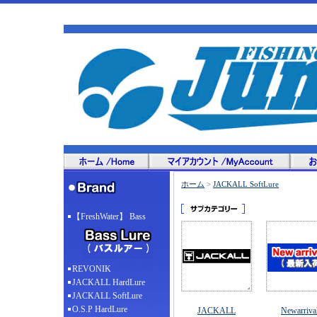
ホーム
>
JACKALL SoftLure
【FreshWater】 Bass
REVONIK
JACKALL HardLure
JACKALL SoftLure
O.S.P HardLure
JACKALL
Newarriva