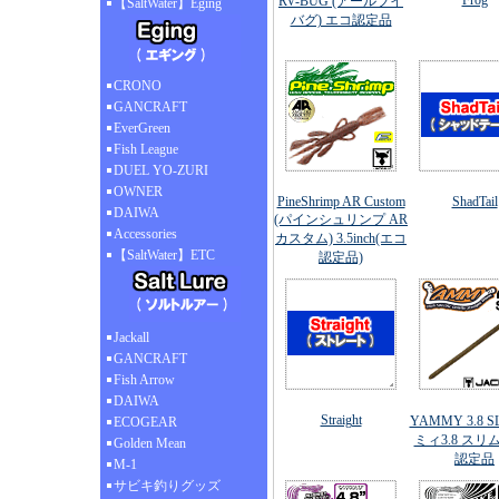
Frog
RV-BUG (アールブイ
【SaltWater】Eging
バグ) エコ認定品
CRONO
GANCRAFT
EverGreen
Fish League
DUEL YO-ZURI
OWNER
PineShrimp AR Custom
ShadTail
DAIWA
(パインシュリンプ AR
Accessories
カスタム) 3.5inch(エコ
【SaltWater】ETC
認定品)
Jackall
GANCRAFT
Fish Arrow
DAIWA
Straight
YAMMY 3.8 S
ECOGEAR
ミィ3.8 スリム
Golden Mean
認定品
M-1
サビキ釣りグッズ