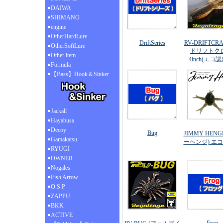
DAIWA
SHIMANO
engine
OtherHardLure
DriftSeries
RV-DRIFTCRA
OtherSoftLure
ドリフトクロ
Other item
4inch(エコ
Formula
【Bass】Hook＆Sinker
Jackall
Hayabusa
Decoy
Bug
JIMMY HENG
Gamakatsu
ーヘンジ) エ
RYUGI
OWNER
Nogales
Fish Arrow
O.S.P
ZAPPU
BKK
ACTIVE