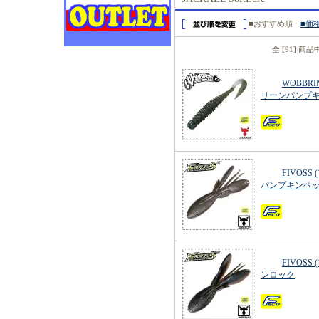
■おすすめ順
■価
全 [91] 商
WOBBRI
リーンパンプ
FIVOSS
パンプキンペ
FIVOSS
ンロック