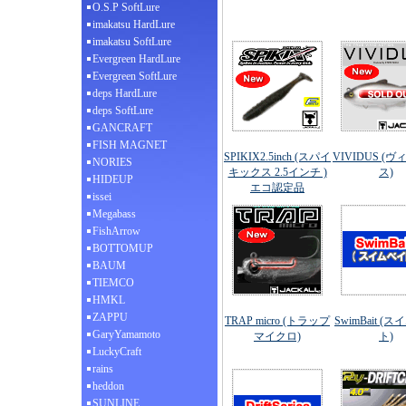
O.S.P SoftLure
imakatsu HardLure
imakatsu SoftLure
Evergreen HardLure
Evergreen SoftLure
deps HardLure
deps SoftLure
GANCRAFT
FISH MAGNET
SPIKIX2.5inch (スパイ
VIVIDUS (
NORIES
キックス 2.5インチ )
ス)
HIDEUP
エコ認定品
issei
Megabass
FishArrow
BOTTOMUP
BAUM
TIEMCO
HMKL
ZAPPU
TRAP micro (トラップ
SwimBait (
GaryYamamoto
マイクロ)
ト)
LuckyCraft
rains
heddon
SUNLINE