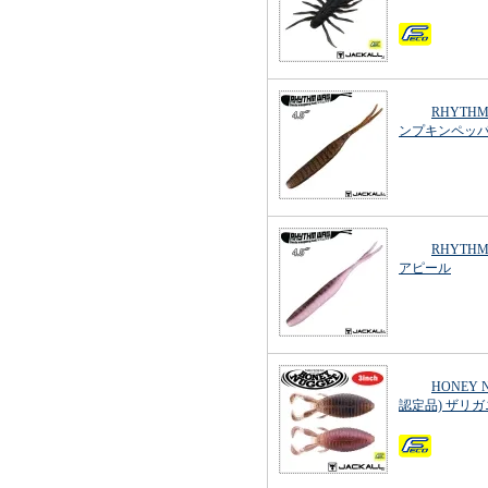
RHYTHM
ンプキンペッ
RHYTHM
アピール
HONEY 
認定品) ザリガ