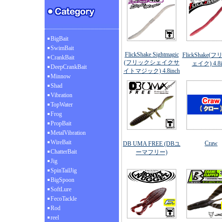
BigBait
SwimBait
FlickShake Sightmagic
FlickShake(
CrankBait
(フリックシェイクサ
ェイク) 4.8i
DeepCrankBait
イトマジック) 4.8inch
Minnow
Shad
Vibration
TopWater
Frog
PropBait
MetalVibration
WireBait
Craw
DB UMA FREE (DBユ
ChatterBait
ーマフリー)
Jig
SpinTailJig
BigSpoon
SoftLure
FecoTackle
Rod
reel