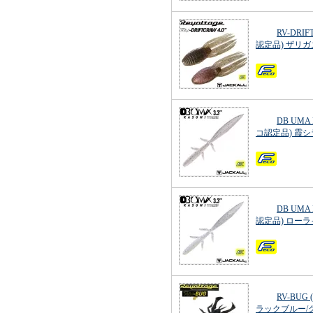
RV-DRI
認定品) ザリガ
DB UMA
コ認定品) 霞
DB UMA
認定品) ロー
RV-BUG
ラックブルー/