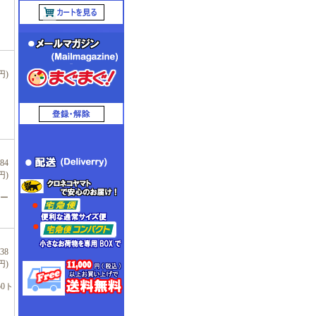
円)
84
円)
ー
38
円)
0ト