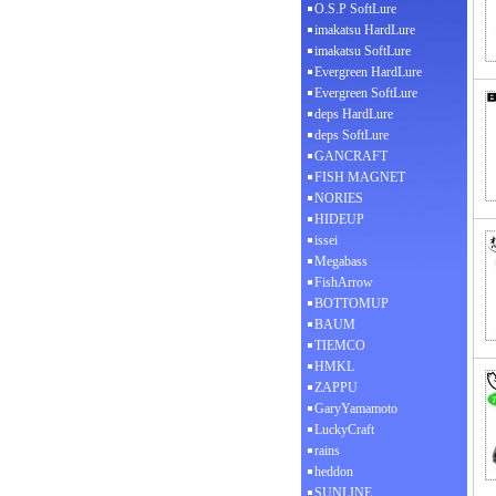
O.S.P SoftLure
imakatsu HardLure
imakatsu SoftLure
Evergreen HardLure
Evergreen SoftLure
deps HardLure
deps SoftLure
GANCRAFT
FISH MAGNET
NORIES
HIDEUP
issei
Megabass
FishArrow
BOTTOMUP
BAUM
TIEMCO
HMKL
ZAPPU
GaryYamamoto
LuckyCraft
rains
heddon
SUNLINE