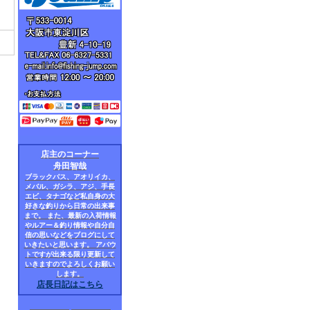
店主のコーナー
舟田智哉
ブラックバス、アオリイカ、
メバル、ガシラ、アジ、手長
エビ、タナゴなど私自身の大
好きな釣りから日常の出来事
まで。 また、最新の入荷情報
やルアー＆釣り情報や自分自
信の思いなどをブログにして
いきたいと思います。 アバウ
トですが出来る限り更新して
いきますのでよろしくお願い
します。
店長日記はこちら