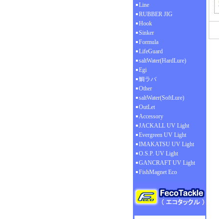
Line
RUBBER JIG
Hook
Sinker
Formula
LifeGuard
saltWater(HardLure)
Egi
鯛ラバ
Other
saltWater(SoftLure)
OutLet
Accessory
JACKALL UV Light
Evergreen UV Light
IMAKATSU UV Light
O.S.P. UV Light
GANCRAFT UV Light
FishMagnet Eco