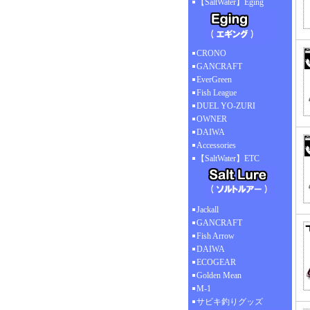
【SaltWater】Eging
CRONO
GANCRAFT
EverGreen
Fish League
DUEL YO-ZURI
OWNER
DAIWA
Accessories
【SaltWater】ETC
Jackall
GANCRAFT
Fish Arrow
DAIWA
ECOGEAR
Golden Mean
M-1
サビキ釣りグッズ