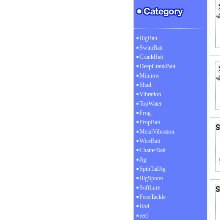
BigBait
SwimBait
CrankBait
DeepCrankBait
Minnow
Shad
Vibration
TopWater
Frog
PropBait
MetalVibration
WireBait
ChatterBait
Jig
SpinTailJig
BigSpoon
SoftLure
FecoTackle
Rod
reel