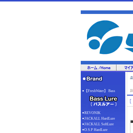
J
【FreshWater】 Bass
REVONIK
JACKALL HardLure
JACKALL SoftLure
O.S.P HardLure