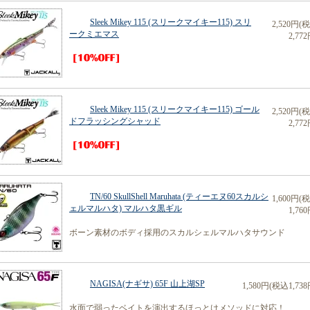
Sleek Mikey 115 (スリークマイキー115) スリ
2,520円(
ークミエマス
2,772
Sleek Mikey 115 (スリークマイキー115) ゴール
2,520円(
ドフラッシングシャッド
2,772
TN/60 SkullShell Maruhata (ティーエヌ60スカルシ
1,600円(
ェルマルハタ) マルハタ黒ギル
1,760
ボーン素材のボディ採用のスカルシェルマルハタサウンド
NAGISA(ナギサ) 65F 山上湖SP
1,580円(税込1,738
水面で弱ったベイトを演出するほっとけメソッドに対応！