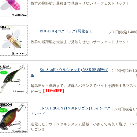
抜群の飛距離と最後まで見破らせないサーフェストリック！
BUGDOG(バグドッグ) 羽化ゼミ
1,280円(税込1,408
抜群の飛距離と最後まで見破らせないサーフェストリック！
SoulShad(ソウルシャッド) 58SR SP 弱光ギ
1,440円(税込1,5
ル
超高速から低速まで。抜群のバランスでバイトを誘発するマスタ
ピース
TN/50TRIGON (TN50トリゴン) HSインパク
1,580円(税込1,7
トレッド
進化したアウトメタルシステム搭載！小さくても良く飛ぶ、TN/5
リゴン!!