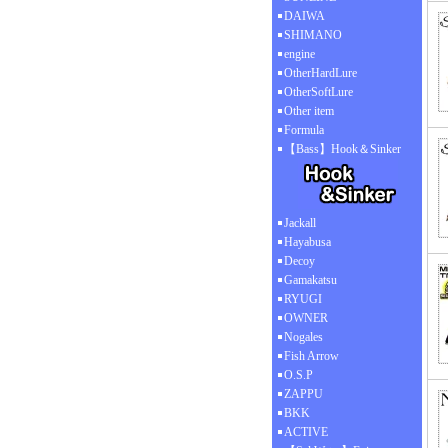
DAIWA
SHIMANO
engine
OtherHardLure
OtherSoftLure
Other item
Formula
【Bass】Hook＆Sinker
Jackall
Hayabusa
Decoy
Gamakatsu
RYUGI
OWNER
Nogales
Fish Arrow
O.S.P
ZAPPU
BKK
ACTIVE