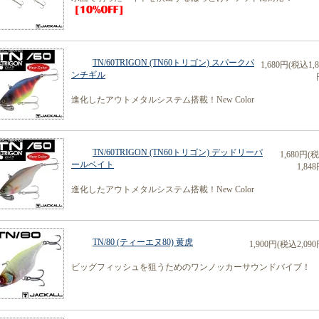
TN/60TRIGON (TN60トリゴン) スパークパ
1,680円(税込1,8
ンチギル
進化したアウトメタルシステム搭載！New Color
TN/60TRIGON (TN60トリゴン) デッドリーパ
1,680円(
ールベイト
1,848
進化したアウトメタルシステム搭載！New Color
TN/80 (ティーエヌ80) 黄虎
1,900円(税込2,090
ビッグフィッシュを狙うためのワンノッカーサウンドバイブ！