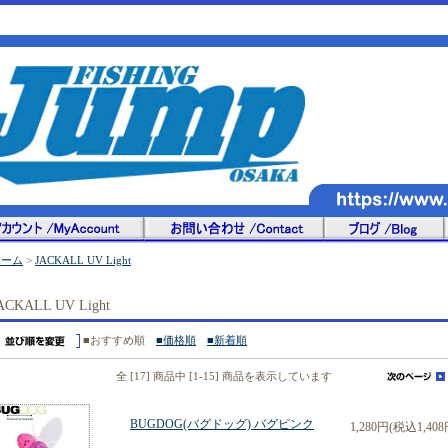
ホーム
>
JACKALL UV Light
ACKALL UV Light
■おすすめ順
■価格順
■新着順
全 [17] 商品中 [1-15] 商品を表示しています
BUGDOG(バグドッグ) バグピンク
1,280円(税込1,408