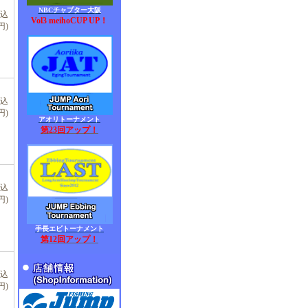
NBCチャプター大阪
税込
Vol3 meihoCUP UP！
円)
税込
円)
アオリトーナメント
第23回アップ！
税込
円)
手長エビトーナメント
第12回アップ！
税込
円)