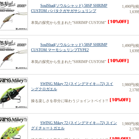
SoulShad(ソウルシャッド) 58SP SHRIMP
1,490円(
CUSTOM ババタクガサガサシュリンプ
1,639
本気の探究から生まれた“SHRIMP CUSTOM”
SoulShad(ソウルシャッド) 58SP SHRIMP
1,490円(
CUSTOM マーモシュリンプTYPE2
1,639
本気の探究から生まれた“SHRIMP CUSTOM”
SWING Mikey 72 (スイングマイキ―72) スイ
1,980円(
ングクロガエル
2,178
操る楽しさを存分に味わうジョイントベイト!!
SWING Mikey 72 (スイングマイキ―72) スイン
1,980円(
グドチャートガエル
2,178