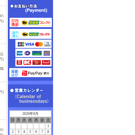
85
円)
税込
円)
適職
円)
2026年8月
日
月
火
水
木
金
土
1
95
2
3
4
5
6
7
8