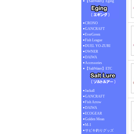
【SaltWater】Eging
CRONO
GANCRAFT
EverGreen
Fish League
DUEL YO-ZURI
OWNER
DAIWA
Accessories
【SaltWater】ETC
Jackall
GANCRAFT
Fish Arrow
DAIWA
ECOGEAR
Golden Mean
M-1
サビキ釣りグッズ