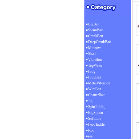
BigBait
SwimBait
CrankBait
DeepCrankBait
Minnow
Shad
Vibration
TopWater
Frog
PropBait
MetalVibration
WireBait
ChatterBait
Jig
SpinTailJig
BigSpoon
SoftLure
FecoTackle
Rod
reel