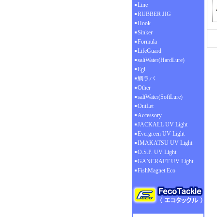
Line
RUBBER JIG
Hook
Sinker
Formula
LifeGuard
saltWater(HardLure)
Egi
鯛ラバ
Other
saltWater(SoftLure)
OutLet
Accessory
JACKALL UV Light
Evergreen UV Light
IMAKATSU UV Light
O.S.P. UV Light
GANCRAFT UV Light
FishMagnet Eco