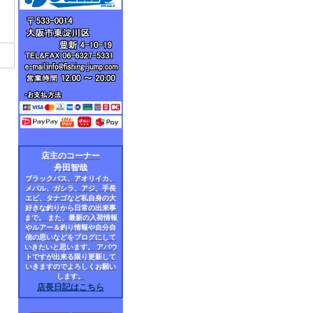
店主のコーナー
舟田智哉
ブラックバス、アオリイカ、
メバル、ガシラ、アジ、手長
エビ、タナゴなど私自身の大
好きな釣りから日常の出来事
まで。 また、最新の入荷情報
やルアー＆釣り情報や自分自
信の思いなどをブログにして
いきたいと思います。 アバウ
トですが出来る限り更新して
いきますのでよろしくお願い
します。
店長日記はこちら