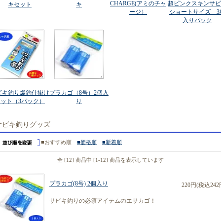
CHARGE(アミのチャ
超ピンクスキンサビ
キセット
キ
ージ）
ショートサイズ 3
入りパック
ビキ釣り爆釣仕掛け
プラカゴ（8号）2個入
セット（3パック）
り
サビキ釣りグッズ
■おすすめ順
■価格順
■新着順
全 [12] 商品中 [1-12] 商品を表示しています
プラカゴ(8号) 2個入り
220円(税込242
サビキ釣りの必須アイテムのエサカゴ！