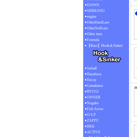
DAIWA
SHIMANO
engine
OtherHardLure
OtherSoftLure
Other item
Formula
【Bass】Hook＆Sinker
Jackall
Hayabusa
Decoy
Gamakatsu
RYUGI
OWNER
Nogales
Fish Arrow
O.S.P
ZAPPU
BKK
ACTIVE