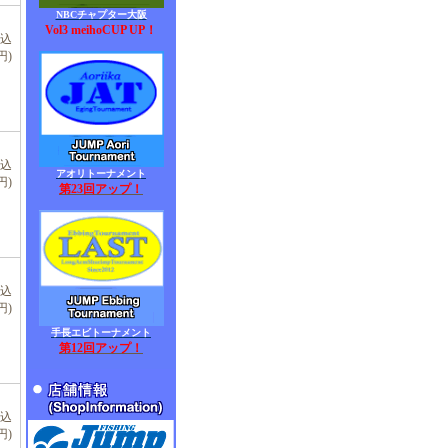
NBCチャプター大阪
Vol3 meihoCUP UP！
税込
円)
税込
アオリトーナメント
円)
第23回アップ！
税込
円)
手長エビトーナメント
第12回アップ！
税込
円)