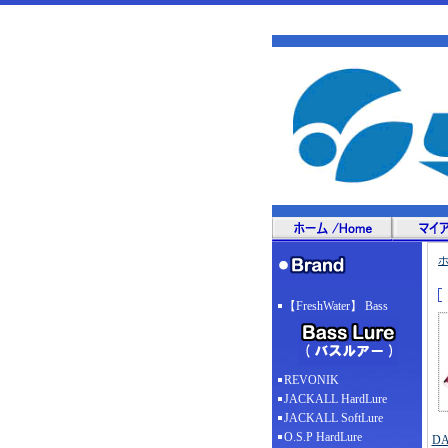
【FreshWater】 Bass
REVONIK
JACKALL HardLure
JACKALL SoftLure
O.S.P HardLure
D