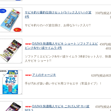
サビキ釣り爆釣仕掛けセット(3パック入り) ハゲ皮
350円(税込3
4号
サビキ釣りのハゲ皮仕掛け、お得な3パック入り!!
DAIWA 快適職人サビキ ショート ソフトアミエビ
450円(
ピンク&サバ皮ケイムラ 4号
495
ソフトアミエビピンク&サバ皮ケイムラ 3本針2セット入り、快
人サビキ ショート!!
アミのチャージＲ
620円(税込682
手が汚れず扱い易いサビキ用コマセエサ（常温タイプ）！
DAIWA 快適職人サビキ ごきげんSP サバ皮
450円(税込4
MIX S