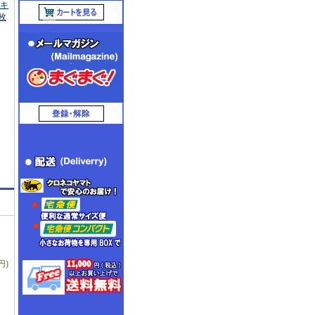
キ
枚
円)