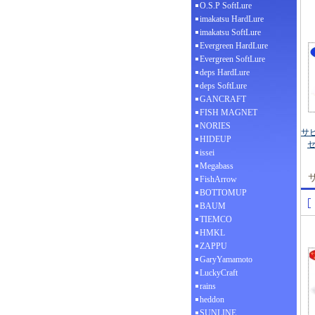
O.S.P SoftLure
imakatsu HardLure
imakatsu SoftLure
Evergreen HardLure
Evergreen SoftLure
deps HardLure
deps SoftLure
GANCRAFT
FISH MAGNET
NORIES
サ
HIDEUP
issei
Megabass
FishArrow
BOTTOMUP
BAUM
TIEMCO
HMKL
ZAPPU
GaryYamamoto
LuckyCraft
rains
heddon
SUNLINE