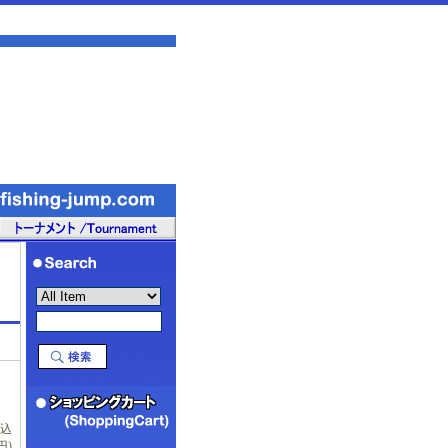
税込
円)