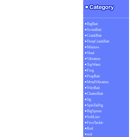
BigBait
SwimBait
CrankBait
DeepCrankBait
Minnow
Shad
Vibration
TopWater
Frog
PropBait
MetalVibration
WireBait
ChatterBait
Jig
SpinTailJig
BigSpoon
SoftLure
FecoTackle
Rod
reel