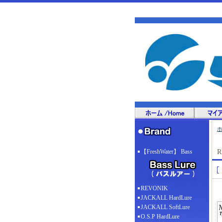
【FreshWater】 Bass
R
REVONIK
JACKALL HardLure
JACKALL SoftLure
O.S.P HardLure