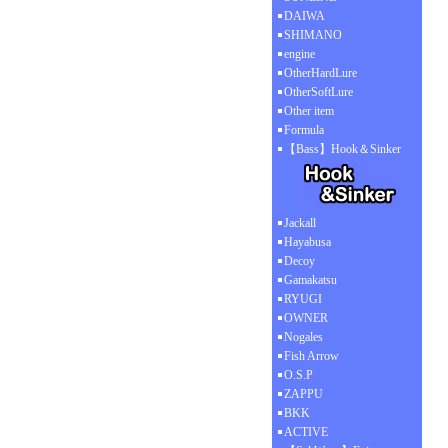
DAIWA
SHIMANO
engine
OtherHardLure
OtherSoftLure
Other item
Formula
【Bass】Hook＆Sinker
Jackall
Hayabusa
Decoy
Gamakatsu
RYUGI
OWNER
Nogales
Fish Arrow
O.S.P
ZAPPU
BKK
ACTIVE