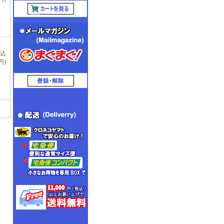
税込
円)