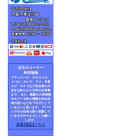
店主のコーナー
舟田智哉
ブラックバス、アオリイカ、
メバル、ガシラ、アジ、手長
エビ、タナゴなど私自身の大
好きな釣りから日常の出来事
まで。 また、最新の入荷情報
やルアー＆釣り情報や自分自
信の思いなどをブログにして
いきたいと思います。 アバウ
トですが出来る限り更新して
いきますのでよろしくお願い
します。
店長日記はこちら