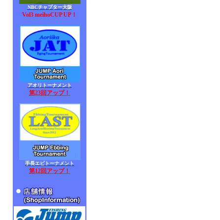
NBCチャプター大阪
Vol3 meihoCUP UP！
アオリトーナメント
第23回アップ！
手長エビトーナメント
第12回アップ！