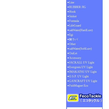
Line
RUBBER JIG
Hook
Sinker
Formula
LifeGuard
saltWater(HardLure)
Egi
鯛ラバ
Other
saltWater(SoftLure)
OutLet
Accessory
JACKALL UV Light
Evergreen UV Light
IMAKATSU UV Light
O.S.P. UV Light
GANCRAFT UV Light
FishMagnet Eco