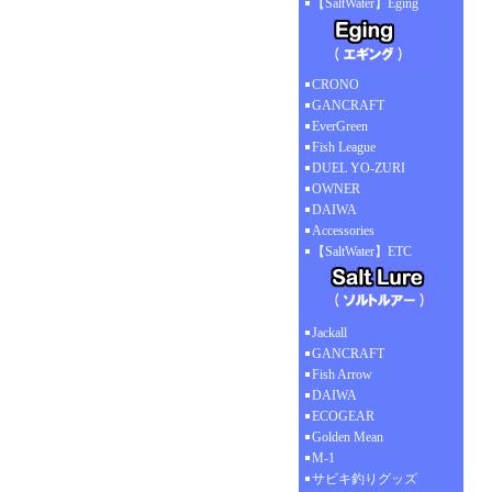
【SaltWater】Eging
CRONO
GANCRAFT
EverGreen
Fish League
DUEL YO-ZURI
OWNER
DAIWA
Accessories
【SaltWater】ETC
Jackall
GANCRAFT
Fish Arrow
DAIWA
ECOGEAR
Golden Mean
M-1
サビキ釣りグッズ