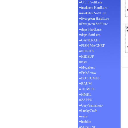
O.S.P SoftLure
imakatsu HardLure
imakatsu SoftLure
Evergreen HardLure
Evergreen SoftLure
deps HardLure
deps SoftLure
GANCRAFT
FISH MAGNET
NORIES
HIDEUP
issei
Megabass
FishArrow
BOTTOMUP
BAUM
TIEMCO
HMKL
ZAPPU
GaryYamamoto
LuckyCraft
rains
heddon
SUNLINE