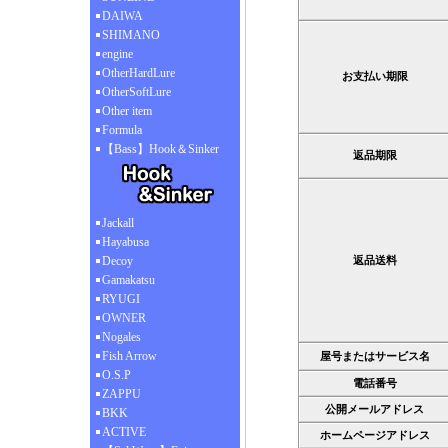
DAIWA
SHIMANO
engine
OtherHardLure
お支払い期限
OtherSoftLure
Other item
Formula
【Bass】Hook＆Sinker
返品期限
Jackall
Hayabusa
Decoy
返品送料
Gamakatsu
RYUGI
OWNER
Nogales
Fish Arrow
屋号またはサービス名
O.S.P
電話番号
ZAPPU
公開メールアドレス
BKK
ACTIVE
ホームページアドレス