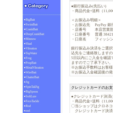
●銀行振込み(先払い)
・商品代金+送料（11,
BigBait
＜お振込み明細＞
SwimBait
・お振込先 PayPay 銀
CrankBait
・店番号 本店営業部 
DeepCrankBait
・口座番号 普通 38421
Minnow
・口座名 フィッシン
Shad
銀行振込み決済をご選択
Vibration
込先をご連絡致しますの
TopWater
5日以内にご入金を確認
Frog
ますのでご了承下さい。
PropBait
※お振込手数料はお客様
MetalVibration
※お振込入金確認後の発
WireBait
ChatterBait
Jig
SpinTailJig
クレジットカードのお支払
BigSpoon
●クレジットカード決済(
SoftLure
・商品代金+送料（11,
FecoTackle
〇当ショップはクロネコ
Rod
クレジットカード決済
reel