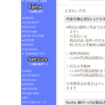
【SaltWater】Eging
お支払い方法
CRONO
代金引換お支払い(クロ
GANCRAFT
EverGreen
●商品お届時に現金でお
Fish League
ます）
DUEL YO-ZURI
・お支払いは
OWNER
商品代金+送料+代引き手
DAIWA
料+代引き手数料が無
Accessories
〇送料(地域別)
【SaltWater】ETC
・11,000円(商品総
〇代引き手数料
・11,000円(商品総額
Jackall
・11,000円(商品総額
GANCRAFT
Fish Arrow
※営業所止め置きはクレ
DAIWA
きます
ECOGEAR
Golden Mean
M-1
サビキ釣りグッズ
PayPay 銀行へのお振込(