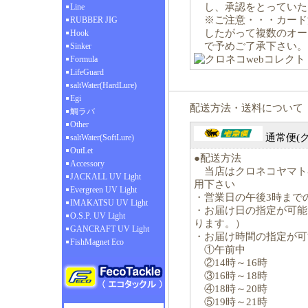
し、承認をとっていた
Line
※ご注意・・・カード
RUBBER JIG
したがって複数のオー
Hook
で予めご了承下さい。
Sinker
Formula
LifeGuard
saltWater(HardLure)
Egi
配送方法・送料について
鯛ラバ
Other
通常便(
saltWater(SoftLure)
OutLet
●配送方法
Accessory
当店はクロネコヤマト
JACKALL UV Light
用下さい
Evergreen UV Light
・営業日の午後3時まで
IMAKATSU UV Light
・お届け日の指定が可能
O.S.P. UV Light
ります。）
GANCRAFT UV Light
・お届け時間の指定が可
FishMagnet Eco
①午前中
②14時～16時
③16時～18時
④18時～20時
⑤19時～21時