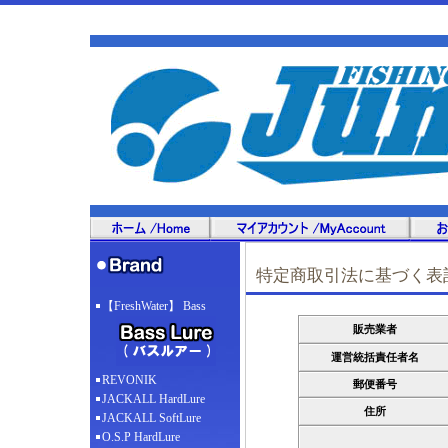
特定商取引法に基づく表
【FreshWater】 Bass
販売業者
運営統括責任者名
REVONIK
郵便番号
JACKALL HardLure
住所
JACKALL SoftLure
O.S.P HardLure