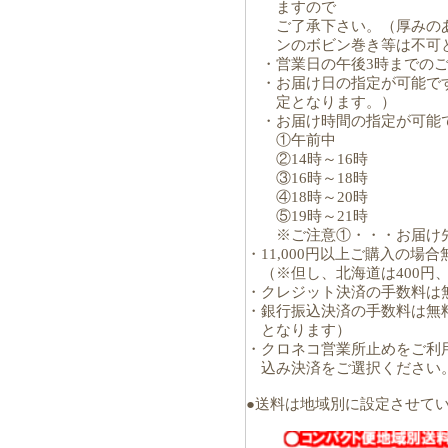
ますので
ご了承下さい。（厚みのあ
ンのボビン巻き等は不可と
・営業日の午後3時までのご
・お届け日の指定が可能です
定となります。）
・お届け時間の指定が可能で
①午前中
②14時～16時
③16時～18時
④18時～20時
⑤19時～21時
※ご注意①・・・お届け先
・11,000円以上ご購入の場
（※但し、北海道は400円、
・クレジット決済の手数料は
・銀行振込決済の手数料は無
となります）
・クロネコ営業所止めをご利
込み決済をご選択ください
●送料は地域別に設定させて