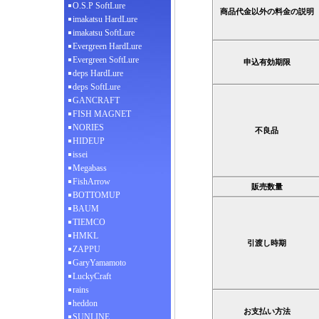
O.S.P SoftLure
商品代金以外の料金の説明
imakatsu HardLure
imakatsu SoftLure
Evergreen HardLure
Evergreen SoftLure
申込有効期限
deps HardLure
deps SoftLure
GANCRAFT
FISH MAGNET
NORIES
不良品
HIDEUP
issei
Megabass
FishArrow
販売数量
BOTTOMUP
BAUM
TIEMCO
HMKL
引渡し時期
ZAPPU
GaryYamamoto
LuckyCraft
rains
heddon
お支払い方法
SUNLINE