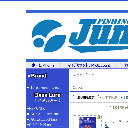
ホーム
>
Sinker
Sinker
【FreshWater】 Bass
■おすすめ順
■価
全 [32] 商
REVONIK
JACKALL HardLure
JACKALL SoftLure
シンカーストッ
O.S.P HardLure
品)