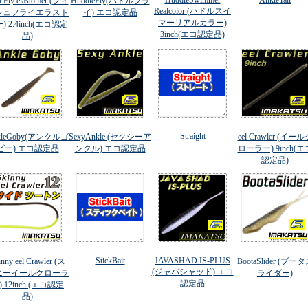
HuddleSwimmer
AnkleTail
h Fly elastomer (フィ
HuddleFly(ハドルフラ
Realcolor (ハドルスイ
シュフライエラスト
イ) エコ認定品
マーリアルカラー)
) 2.4inch(エコ認定
3inch(エコ認定品)
品)
Straight
kleGoby(アンクルゴ
SexyAnkle (セクシーア
eel Crawler (イー
ビー) エコ認定品
ンクル) エコ認定品
ローラー) 9inch(エ
認定品)
StickBait
JAVASHAD IS-PLUS
inny eel Crawler (ス
BootaSlider (ブー
(ジャバシャッド) エコ
ニーイールクローラ
ライダー)
認定品
) 12inch (エコ認定
品)