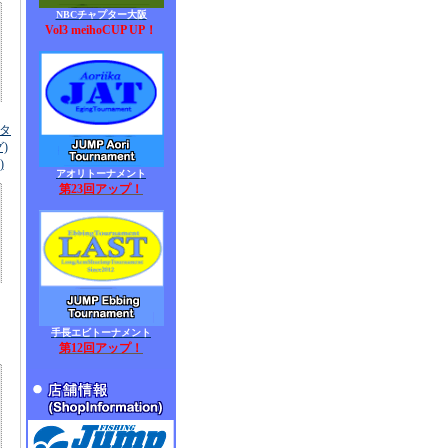
NBCチャプター大阪
Vol3 meihoCUP UP！
(タ
)
)
アオリトーナメント
第23回アップ！
手長エビトーナメント
第12回アップ！