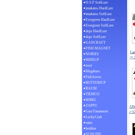
O.S.P SoftLure
imakatsu HardLure
imakatsu SoftLure
Evergreen HardLure
Evergreen SoftLure
deps HardLure
deps SoftLure
GANCRAFT
FISH MAGNET
La
NORIES
ー
HIDEUP
issei
Megabass
FishArrow
BOTTOMUP
BAUM
TIEMCO
HMKL
ZAPPU
JA
GaryYamamoto
バロ
LuckyCraft
rains
heddon
SUNLINE