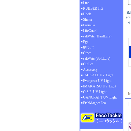
Line
RUBBER JIG
Ba
Hook
(
Sinker
イ
Formula
LifeGuard
saltWater(HardLure)
Egi
鯛ラバ
Other
saltWater(SoftLure)
OutLet
Accessory
JACKALL UV Light
Evergreen UV Light
IMAKATSU UV Light
O.S.P. UV Light
i
GANCRAFT UV Light
FishMagnet Eco