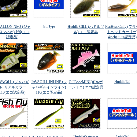
GillType
VALLON NEO (ジャ
Huddle GiLL (ハドルギ
FlatHeadCully (フ
ロンネオ) 160(エコ
ル) エコ認定品
トヘッドカーリー
認定品)
4inch(エコ認定品)
HuddleTail
AVAGiLL (ジャバギ
JAVAGILL INLINE (ジ
GillBoneMINI(ギルボ
ル) リアルカラー
ャバギルインライン)
ーンミニ) エコ認定品
110(エコ認定品)
110(エコ認定品)