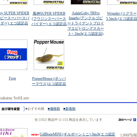
by SUPER SPIDER
AnkleGoby TRPro
風神SUPER SPIDER
Wriggler (リグラー
ベビースーパースパ
Imaebi (アンクルゴビ
(フウジンスーパース
5.5inch (エコ認定品
ダー) エコ認定品
ートライデントプロイ
パイダー) エコ認定品
マエビ)<ロングスカー
ト> 2inch(エコ認定品)
Frog
PopperMouse (ポッパ
ーマウス)エコ認定品
makatsu SoftLure
■おすすめ順
■価格順
■新着順
全 [102] 商品中 [1-15] 商品を表示しています
GillBoneMINI (ギルボーンミニ) 3inch(エコ認定
1,000円(