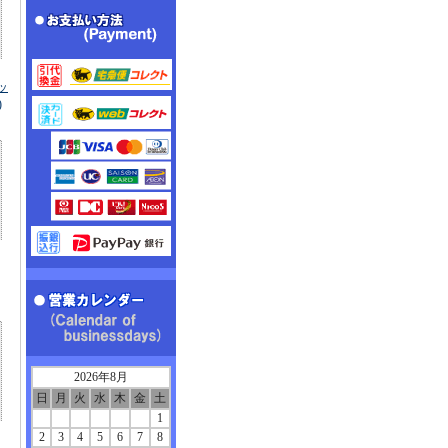
ラッ
)
2026年8月
日
月
火
水
木
金
土
1
2
3
4
5
6
7
8