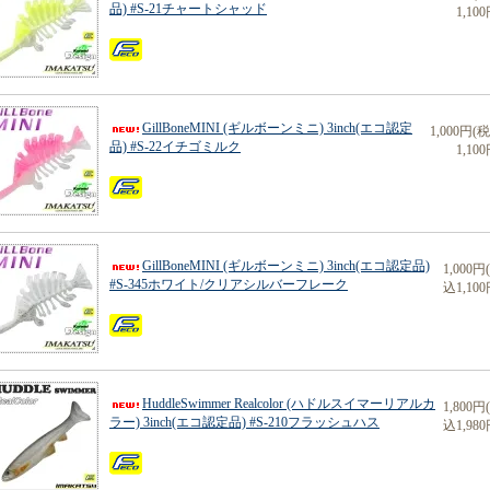
品) #S-21チャートシャッド
1,100
GillBoneMINI (ギルボーンミニ) 3inch(エコ認定
1,000円(
品) #S-22イチゴミルク
1,100
GillBoneMINI (ギルボーンミニ) 3inch(エコ認定品)
1,000円
#S-345ホワイト/クリアシルバーフレーク
込1,100
HuddleSwimmer Realcolor (ハドルスイマーリアルカ
1,800円
ラー) 3inch(エコ認定品) #S-210フラッシュハス
込1,980