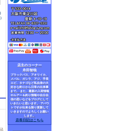
)
)
店主のコーナー
舟田智哉
ブラックバス、アオリイカ、
メバル、ガシラ、アジ、手長
エビ、タナゴなど私自身の大
好きな釣りから日常の出来事
まで。 また、最新の入荷情報
やルアー＆釣り情報や自分自
信の思いなどをブログにして
いきたいと思います。 アバウ
トですが出来る限り更新して
いきますのでよろしくお願い
します。
店長日記はこちら
税込