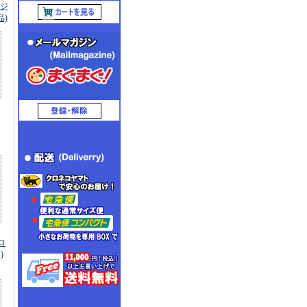
ジ
品)
ロ
)