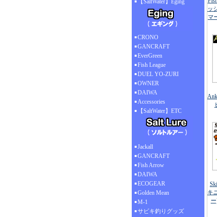
Fis
【SaltWater】Eging
ッ
マー
CRONO
GANCRAFT
EverGreen
Fish League
DUEL YO-ZURI
OWNER
DAIWA
An
Accessories
【SaltWater】ETC
Jackall
GANCRAFT
Fish Arrow
DAIWA
ECOGEAR
Sk
キ
Golden Mean
ー
M-1
サビキ釣りグッズ