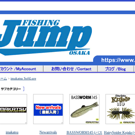
ホーム
>
imakatsu SoftLure
imakatsu
Newarrivals
BASSWORM145 (バス
HairySpider Kujala 