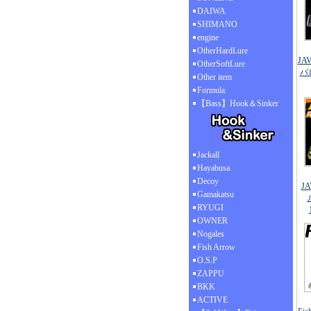
DAIWA
SHIMANO
engine
OtherHardLure
JA
OtherSoftLure
バ
Other item
Formula
【Bass】Hook＆Sinker
Jackall
Hayabusa
Decoy
J
Gamakatsu
RYUGI
OWNER
Nogales
Fish Arrow
O.S.P
ZAPPU
BKK
ACTIVE