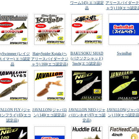
ワーム145) エコ認定
アリースパイダーク
品
ャラ) 110(エコ認定
BAKUSOKU SHAD
SwimBait
zySwimmer (レイジ
HairySpider Kujala (ヘ
(バクソクシャッド)
スイマー) エコ認定
アリースパイダークジ
5inch(エコ認定品)
品
ャラ) 160(エコ認定品)
VALLON FLY (ジャ
JAVALLON(ジャバロ
JAVALLON NEO (ジャ
JAVALLON(ジャバ
ンフライ) 65(エコ
ン) 140(エコ認定品)
バロンネオ) 97(エコ認
ン) 110(エコ認定品
認定品)
定品)