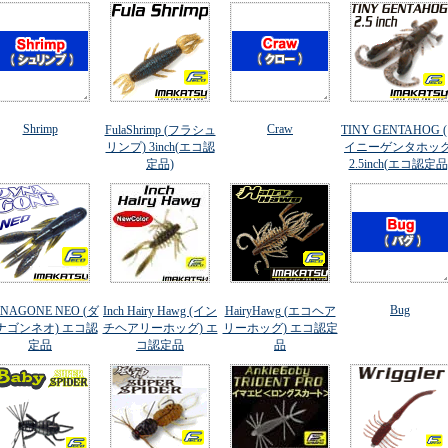
Shrimp
Craw
FulaShrimp (フラシュ
TINY GENTAHOG 
リンプ) 3inch(エコ認
イニーゲンタホッグ
定品)
2.5inch(エコ認定品
Bug
NAGONE NEO (ダ
Inch Hairy Hawg (イン
HairyHawg (エコヘア
ナゴンネオ) エコ認
チヘアリーホッグ) エ
リーホッグ) エコ認定
定品
コ認定品
品