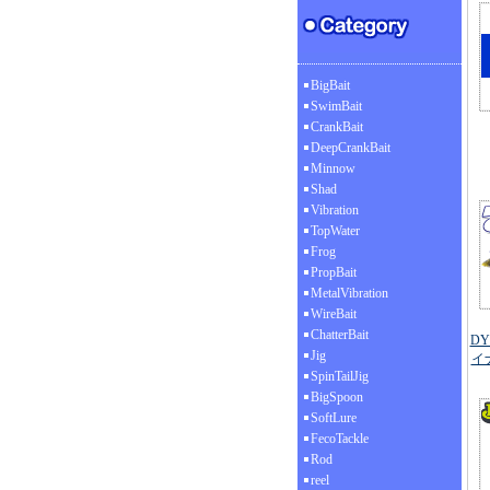
BigBait
SwimBait
CrankBait
DeepCrankBait
Minnow
Shad
Vibration
TopWater
Frog
PropBait
MetalVibration
WireBait
ChatterBait
DY
Jig
イ
SpinTailJig
BigSpoon
SoftLure
FecoTackle
Rod
reel