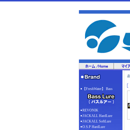
【FreshWater】 Bass
REVONIK
JACKALL HardLure
JACKALL SoftLure
O.S.P HardLure