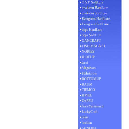
O.S.P SoftLure
imakatsu HardLure
imakatsu SoftLure
Evergreen HardLure
Evergreen SoftLure
deps HardLure
deps SoftLure
GANCRAFT
FISH MAGNET
NORIES
HIDEUP
issei
Megabass
FishArrow
BOTTOMUP
BAUM
TIEMCO
HMKL
ZAPPU
GaryYamamoto
LuckyCraft
rains
heddon
SUNLINE