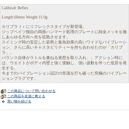
CalibraJr Reflex
Length:60mm Weight:11.0g
カリブラＪｒにリフレックスタイプが新登場。
ジップベイツ独自の両面ハンマード処理のプレートに純金メッキを施
しあらゆる方向へ光を拡散させます。
スイミング時の安定した姿勢と集魚効果の高いワイドなバイブレーシ
ョン、さらに高いキャスタビリティーを持ち合わせたのが「カリブ
ラ」。
バランス自体がラトルを兼ねる発想を取り入れ、」アクション時に
は、ウエイトがボディ内壁と強く接触し、強い波動を伴った低音を発
生する。
今までのバイブレーション設計の常識を打ち破った究極のバイブレー
ションプラグです。
この商品について問い合わせる
この商品を友達に教える
買い物を続ける