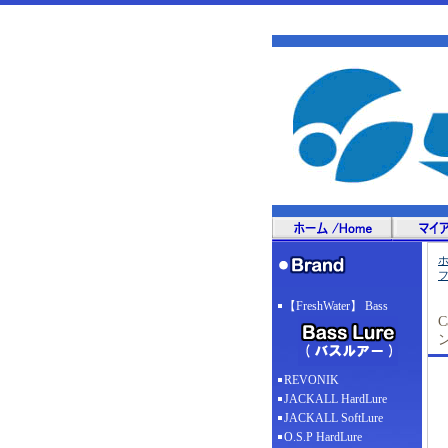
【FreshWater】 Bass
REVONIK
JACKALL HardLure
JACKALL SoftLure
O.S.P HardLure