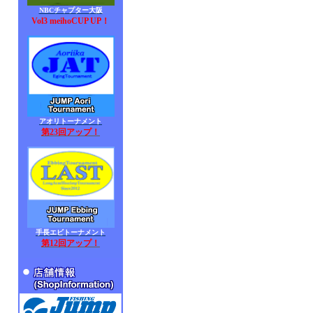
NBCチャプター大阪
Vol3 meihoCUP UP！
アオリトーナメント
第23回アップ！
手長エビトーナメント
第12回アップ！