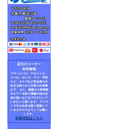
店主のコーナー
舟田智哉
ブラックバス、アオリイカ、
メバル、ガシラ、アジ、手長
エビ、タナゴなど私自身の大
好きな釣りから日常の出来事
まで。 また、最新の入荷情報
やルアー＆釣り情報や自分自
信の思いなどをブログにして
いきたいと思います。 アバウ
トですが出来る限り更新して
いきますのでよろしくお願い
します。
店長日記はこちら