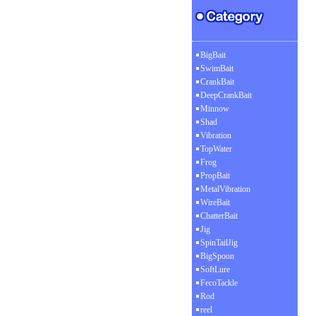
BigBait
SwimBait
CrankBait
DeepCrankBait
Minnow
Shad
Vibration
TopWater
Frog
PropBait
MetalVibration
WireBait
ChatterBait
Jig
SpinTailJig
BigSpoon
SoftLure
FecoTackle
Rod
reel