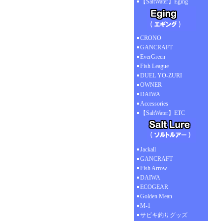
【SaltWater】Eging
CRONO
GANCRAFT
EverGreen
Fish League
DUEL YO-ZURI
OWNER
DAIWA
Accessories
【SaltWater】ETC
Jackall
GANCRAFT
Fish Arrow
DAIWA
ECOGEAR
Golden Mean
M-1
サビキ釣りグッズ