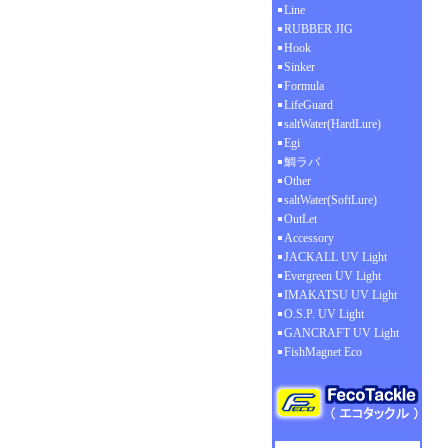
Line
RUBBER JIG
Hook
Sinker
Formula
LifeGuard
saltWater(HardLure)
Egi
鯛ラバ
Other
saltWater(SoftLure)
OutLet
Accessory
JACKALL UV Light
Evergreen UV Light
IMAKATSU UV Light
O.S.P. UV Light
GANCRAFT UV Light
FishMagnet Eco