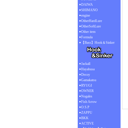
DAIWA
SHIMANO
engine
OtherHardLure
OtherSoftLure
Other item
Formula
【Bass】Hook＆Sinker
Jackall
Hayabusa
Decoy
Gamakatsu
RYUGI
OWNER
Nogales
Fish Arrow
O.S.P
ZAPPU
BKK
ACTIVE