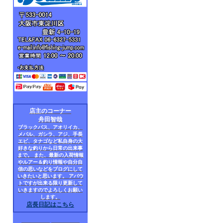
店主のコーナー
舟田智哉
ブラックバス、アオリイカ、
メバル、ガシラ、アジ、手長
エビ、タナゴなど私自身の大
好きな釣りから日常の出来事
まで。 また、最新の入荷情報
やルアー＆釣り情報や自分自
信の思いなどをブログにして
いきたいと思います。 アバウ
トですが出来る限り更新して
いきますのでよろしくお願い
します。
店長日記はこちら