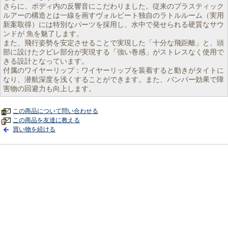
さらに、ボディ内の反響音にこだわりました。従来のプラスティック
ルアーの構造とは一線を画すヴォルビート独自のラトルルーム（実用
新案取得）には特別なパーツを採用し、水中で発せられる硬質なサウ
ンドが 魚を魅了します。
また、飛行姿勢を安定させることで実現した「十分な飛距離」と、頭
部に設けたクビレ部分が実現する「強い巻感」がストレスなく使用で
きる設計となっています。
付属のワイヤーリップ：ワイヤーリップを装着すると動きがタイトに
なり、潜航深度を浅くすることができます。また、バンパー効果で障
害物の回避力も向上します。
この商品について問い合わせる
この商品を友達に教える
買い物を続ける