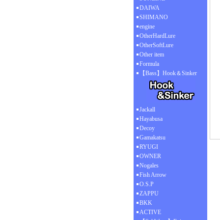
DAIWA
SHIMANO
engine
OtherHardLure
OtherSoftLure
Other item
Formula
【Bass】Hook＆Sinker
Jackall
Hayabusa
Decoy
Gamakatsu
RYUGI
OWNER
Nogales
Fish Arrow
O.S.P
ZAPPU
BKK
ACTIVE