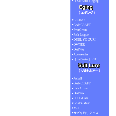
【SaltWater】Eging
CRONO
GANCRAFT
EverGreen
Fish League
DUEL YO-ZURI
OWNER
DAIWA
Accessories
【SaltWater】ETC
Jackall
GANCRAFT
Fish Arrow
DAIWA
ECOGEAR
Golden Mean
M-1
サビキ釣りグッズ