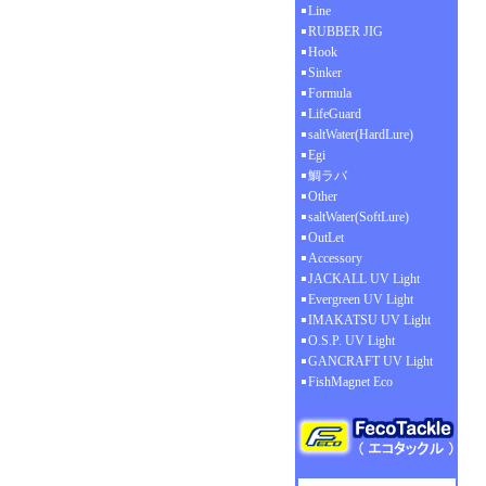
Line
RUBBER JIG
Hook
Sinker
Formula
LifeGuard
saltWater(HardLure)
Egi
鯛ラバ
Other
saltWater(SoftLure)
OutLet
Accessory
JACKALL UV Light
Evergreen UV Light
IMAKATSU UV Light
O.S.P. UV Light
GANCRAFT UV Light
FishMagnet Eco