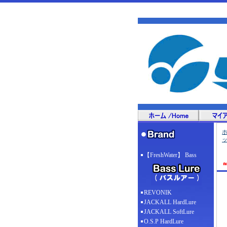
【FreshWater】 Bass
REVONIK
JACKALL HardLure
JACKALL SoftLure
O.S.P HardLure