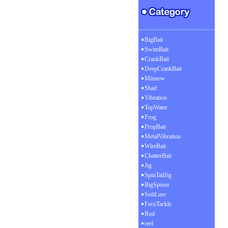
BigBait
SwimBait
CrankBait
DeepCrankBait
Minnow
Shad
Vibration
TopWater
Frog
PropBait
MetalVibration
WireBait
ChatterBait
Jig
SpinTailJig
BigSpoon
SoftLure
FecoTackle
Rod
reel