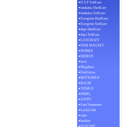
O.S.P SoftLure
imakatsu HardLure
imakatsu SoftLure
Evergreen HardLure
Evergreen SoftLure
deps HardLure
deps SoftLure
GANCRAFT
FISH MAGNET
NORIES
HIDEUP
issei
Megabass
FishArrow
BOTTOMUP
BAUM
TIEMCO
HMKL
ZAPPU
GaryYamamoto
LuckyCraft
rains
heddon
SUNLINE