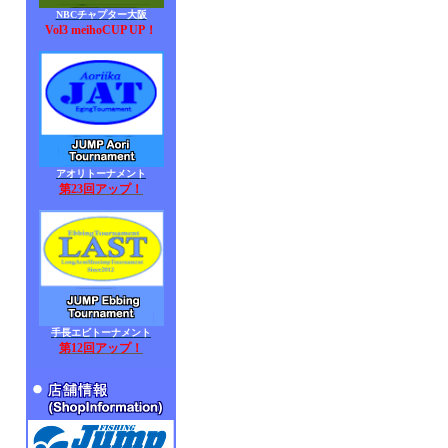
NBCチャプター大阪
Vol3 meihoCUP UP！
アオリトーナメント
第23回アップ！
手長エビトーナメント
第12回アップ！