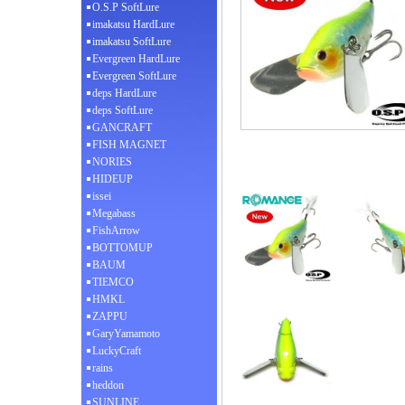
O.S.P SoftLure
imakatsu HardLure
imakatsu SoftLure
Evergreen HardLure
Evergreen SoftLure
deps HardLure
deps SoftLure
GANCRAFT
FISH MAGNET
NORIES
HIDEUP
issei
Megabass
FishArrow
BOTTOMUP
BAUM
TIEMCO
HMKL
ZAPPU
GaryYamamoto
LuckyCraft
rains
heddon
SUNLINE