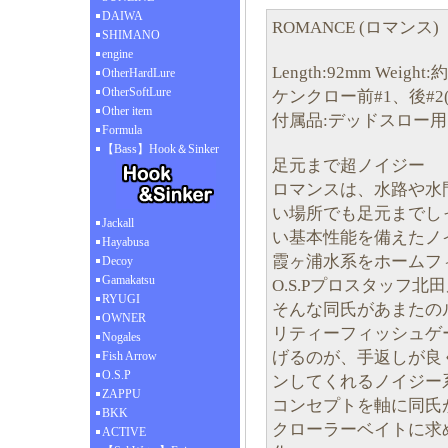
DAIWA
ROMANCE (ロマンス)
SHIMANO
engine
Length:92mm Weight:約3
OtherHardLure
OtherSoftLure
ケンクロー前#1、後#2
Other item
付属品:デッドスロー
Formula
【Bass】Hook＆Sinker
足元まで超ノイジー
ロマンスは、水路や水
い場所でも足元までし
Jackall
い基本性能を備えたノ
Hayabusa
霞ヶ浦水系をホームフ
Decoy
Gamakatsu
O.S.Pプロスタッフ北
RYUGI
そんな同氏があまたの
OWNER
リティーフィッシュゲ
Nogales
げるのが、手返しが良
Fish Arrow
O.S.P
ンしてくれるノイジー
ZAPPU
コンセプトを軸に同氏が
BKK
クローラーベイトに求
ACTIVE