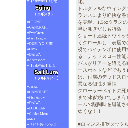
化。
【SaltWater】Eging
トルクフルなウィング
ランスにより軽快な巻
を実現。1.5ozクラ
CRONO
GANCRAFT
早い泳ぎだしも特徴。
EverGreen
ショート連続トウイッ
Fish League
くクロールし、表層で
DUEL YO-ZURI
視でハイテンポに使用
OWNER
DAIWA
る、デッドスロー性能
Accessories
バスがリアーを追える
【SaltWater】ETC
ースポットなどでもう
は、付属のデッドスロ
異なる個性を発揮。
Jackall
クローラーベイトの死
GANCRAFT
まで泳ぎ続けてしまう
Fish Arrow
DAIWA
ームの醍醐味を堪能さ
ECOGEAR
ぬくな！！
Golden Mean
M-1
■ロマンス推奨タック
サビキ釣りグッズ