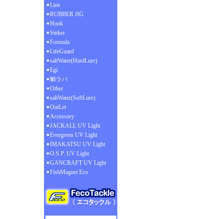
Line
RUBBER JIG
Hook
Sinker
Formula
LifeGuard
saltWater(HardLure)
Egi
鯛ラバ
Other
saltWater(SoftLure)
OutLet
Accessory
JACKALL UV Light
Evergreen UV Light
IMAKATSU UV Light
O.S.P. UV Light
GANCRAFT UV Light
FishMagnet Eco