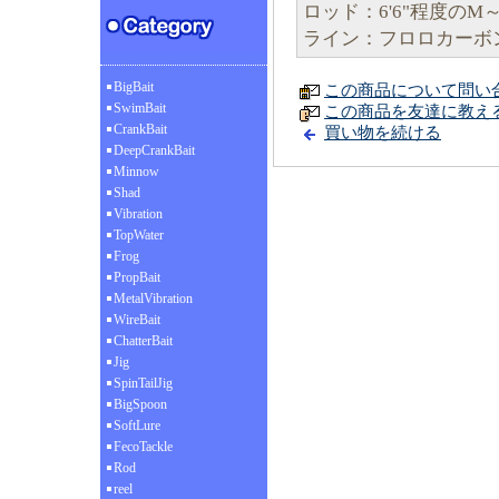
ロッド：6'6"程度のM
ライン：フロロカーボン1
BigBait
この商品について問い
SwimBait
この商品を友達に教え
CrankBait
買い物を続ける
DeepCrankBait
Minnow
Shad
Vibration
TopWater
Frog
PropBait
MetalVibration
WireBait
ChatterBait
Jig
SpinTailJig
BigSpoon
SoftLure
FecoTackle
Rod
reel