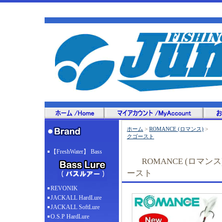
ホーム
>
ROMANCE (ロマンス)
>
クゴースト
【FreshWater】 Bass
ROMANCE (ロマン
ースト
REVONIK
JACKALL HardLure
JACKALL SoftLure
O.S.P HardLure