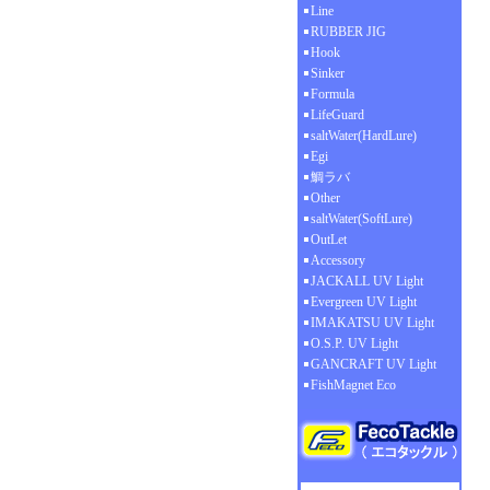
Line
RUBBER JIG
Hook
Sinker
Formula
LifeGuard
saltWater(HardLure)
Egi
鯛ラバ
Other
saltWater(SoftLure)
OutLet
Accessory
JACKALL UV Light
Evergreen UV Light
IMAKATSU UV Light
O.S.P. UV Light
GANCRAFT UV Light
FishMagnet Eco