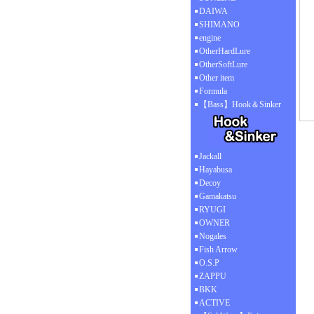
DAIWA
SHIMANO
engine
OtherHardLure
OtherSoftLure
Other item
Formula
【Bass】Hook＆Sinker
Jackall
Hayabusa
Decoy
Gamakatsu
RYUGI
OWNER
Nogales
Fish Arrow
O.S.P
ZAPPU
BKK
ACTIVE