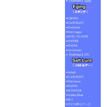
【SaltWater】Eging
CRONO
GANCRAFT
EverGreen
Fish League
DUEL YO-ZURI
OWNER
DAIWA
Accessories
【SaltWater】ETC
Jackall
GANCRAFT
Fish Arrow
DAIWA
ECOGEAR
Golden Mean
M-1
サビキ釣りグッズ