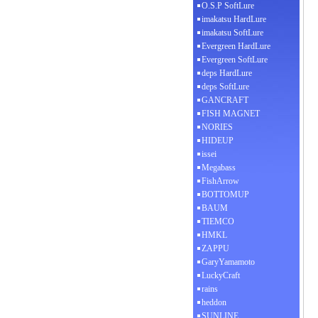
O.S.P SoftLure
imakatsu HardLure
imakatsu SoftLure
Evergreen HardLure
Evergreen SoftLure
deps HardLure
deps SoftLure
GANCRAFT
FISH MAGNET
NORIES
HIDEUP
issei
Megabass
FishArrow
BOTTOMUP
BAUM
TIEMCO
HMKL
ZAPPU
GaryYamamoto
LuckyCraft
rains
heddon
SUNLINE