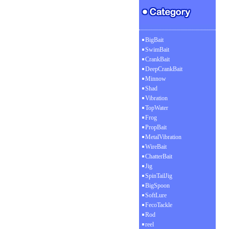
BigBait
SwimBait
CrankBait
DeepCrankBait
Minnow
Shad
Vibration
TopWater
Frog
PropBait
MetalVibration
WireBait
ChatterBait
Jig
SpinTailJig
BigSpoon
SoftLure
FecoTackle
Rod
reel