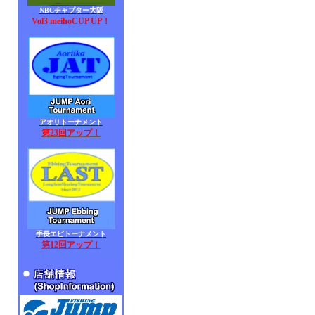
NBCチャプター大阪
Vol3 meihoCUP UP！
アオリトーナメント
第23回アップ！
手長エビトーナメント
第12回アップ！