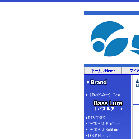
L
【FreshWater】 Bass
REVONIK
JACKALL HardLure
JACKALL SoftLure
O.S.P HardLure