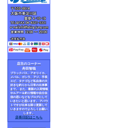
店主のコーナー
舟田智哉
ブラックバス、アオリイカ、
メバル、ガシラ、アジ、手長
エビ、タナゴなど私自身の大
好きな釣りから日常の出来事
まで。 また、最新の入荷情報
やルアー＆釣り情報や自分自
信の思いなどをブログにして
いきたいと思います。 アバウ
トですが出来る限り更新して
いきますのでよろしくお願い
します。
店長日記はこちら