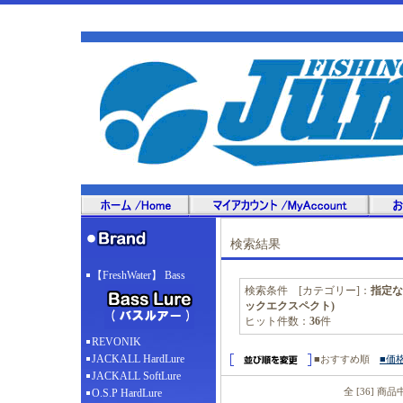
検索結果
【FreshWater】 Bass
検索条件 [カテゴリー]：
指定な
ックエクスペクト)
ヒット件数：
36
件
REVONIK
JACKALL HardLure
■おすすめ順
■価
JACKALL SoftLure
全 [36] 商
O.S.P HardLure