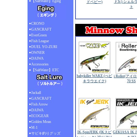
【SaltWater】Eging
ドJr.) シェ
ドベビー)
ト
CRONO
GANCRAFT
EverGreen
Fish League
DUEL YO-ZURI
OWNER
DAIWA
Accessories
【SaltWater】ETC
babykiller WAKE (べビ
i Roller(ア
キラウエイク)
70 SS
Jackall
GANCRAFT
Fish Arrow
DAIWA
ECOGEAR
Golden Mean
M-1
IK-SpinJERK (IKスピ
GEKIASA IK 
サビキ釣りグッズ