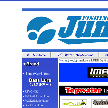
Home(ホーム)
>
imakatsu LURE (
【FreshWater】 Bass
REVONIK
JACKALL HardLure
JACKALL SoftLure
O.S.P HardLure