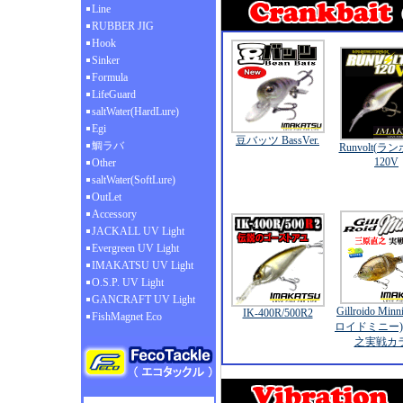
Line
RUBBER JIG
Hook
Sinker
Formula
LifeGuard
saltWater(HardLure)
Egi
豆バッツ BassVer.
鯛ラバ
Runvolt(ラ
120V
Other
saltWater(SoftLure)
OutLet
Accessory
JACKALL UV Light
Evergreen UV Light
IMAKATSU UV Light
O.S.P. UV Light
GANCRAFT UV Light
Gillroido Min
IK-400R/500R2
FishMagnet Eco
ロイドミニー)
之実戦カ