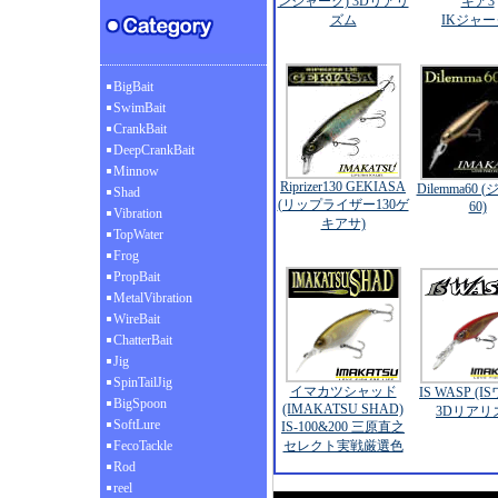
ンジャーク) 3Dリアリ
キア3
ズム
IKジャー
BigBait
SwimBait
CrankBait
DeepCrankBait
Minnow
Riprizer130 GEKIASA
Dilemma60 
Shad
(リップライザー130ゲ
60)
Vibration
キアサ)
TopWater
Frog
PropBait
MetalVibration
WireBait
ChatterBait
Jig
SpinTailJig
イマカツシャッド
IS WASP (I
BigSpoon
(IMAKATSU SHAD)
3Dリアリ
SoftLure
IS-100&200 三原直之
FecoTackle
セレクト実戦厳選色
Rod
reel