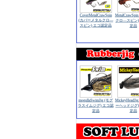
CoverMetalCrawSpin
MetalCrawSp
(カバーメタルクロ―
クロ―スピン)
スピン) エコ認定品
定品
mogullaSwimJig (モグ
MickeyHeadJ
ラスイムジグ) エコ認
ーヘッドジグ)
定品
定品