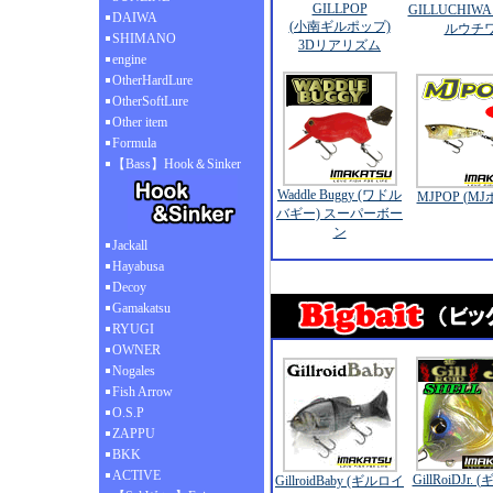
GILLPOP
GILLUCHIW
DAIWA
(小南ギルポップ)
ルウチワ
SHIMANO
3Dリアリズム
engine
OtherHardLure
OtherSoftLure
Other item
Formula
【Bass】Hook＆Sinker
Waddle Buggy (ワドル
MJPOP (M
バギー) スーパーボー
ン
Jackall
Hayabusa
Decoy
Gamakatsu
RYUGI
OWNER
Nogales
Fish Arrow
O.S.P
ZAPPU
BKK
ACTIVE
GillRoiDJr.
GillroidBaby (ギルロイ