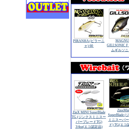
MAGN
PIRANHA (ピラーニ
GILLSONIC 
ャ) 60
ムギルソニ
ZinxMin
ZinX MINI SuperBlade
SuperBlade
TG (ジンクスミニスー
ミニスーパー
パーブレードTG)
ド) TG(エコ
3/4oz(エコ認定品)