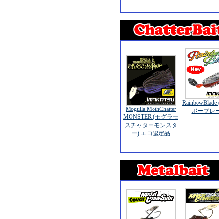
RainbowBlad
Mogulla MothChatter
ボーブレー
MONSTER (モグラモ
スチャターモンスタ
ー) エコ認定品