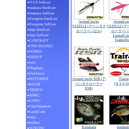
O.S.P SoftLure
imakatsu HardLure
imakatsu SoftLure
Evergreen HardLure
AventaCrawler
AventaCra
Evergreen SoftLure
VAZELLE (アベンタク
VAZELLE (
deps HardLure
ローラーバゼル)
ローラーバ
deps SoftLure
LimitedCol
FeatherH
GANCRAFT
FISH MAGNET
NORIES
HIDEUP
issei
Megabass
FishArrow
BOTTOMUP
AventaCrawler RSR (ア
Trairao
(タライロ
ベンタクローラー
BAUM
RSR)
TIEMCO
HMKL
ZAPPU
GaryYamamoto
LuckyCraft
rains
heddon
Kominami
kominam
SUNLINE