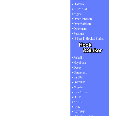
DAIWA
SHIMANO
engine
OtherHardLure
OtherSoftLure
Other item
Formula
【Bass】Hook＆Sinker
Jackall
Hayabusa
Decoy
Gamakatsu
RYUGI
OWNER
Nogales
Fish Arrow
O.S.P
ZAPPU
BKK
ACTIVE