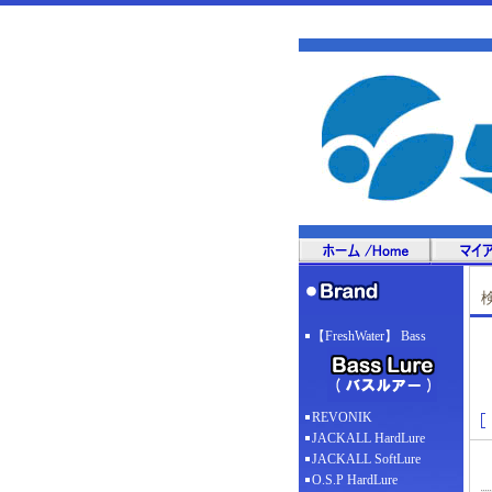
【FreshWater】 Bass
REVONIK
JACKALL HardLure
JACKALL SoftLure
O.S.P HardLure