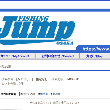
検索結果
検索条件 [カテゴリー]：
指定なし
[検索文字]：
MOGOT
ヒット件数：
3
件
■おすすめ順
■価格順
■新着順
全 [3] 商品中 [1-3] 商品を表示しています