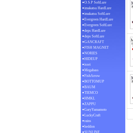
O.S.P SoftLure
imakatsu HardLure
imakatsu SoftLure
Evergreen HardLure
Evergreen SoftLure
deps HardLure
deps SoftLure
GANCRAFT
FISH MAGNET
NORIES
HIDEUP
issei
Megabass
FishArrow
BOTTOMUP
BAUM
TIEMCO
HMKL
ZAPPU
GaryYamamoto
LuckyCraft
rains
heddon
SUNLINE