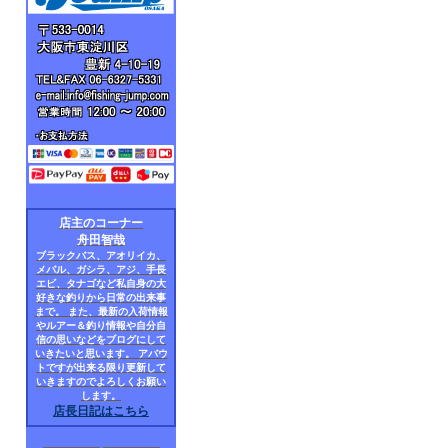
店主のコーナー
舟田智哉
ブラックバス、アオリイカ、
メバル、ガシラ、アジ、手長
エビ、タナゴなど私自身の大
好きな釣りから日常の出来事
まで。 また、最新の入荷情報
やルアー＆釣り情報や自分自
信の思いなどをブログにして
いきたいと思います。 アバウ
トですが出来る限り更新して
いきますのでよろしくお願い
します。
店長日記はこちら