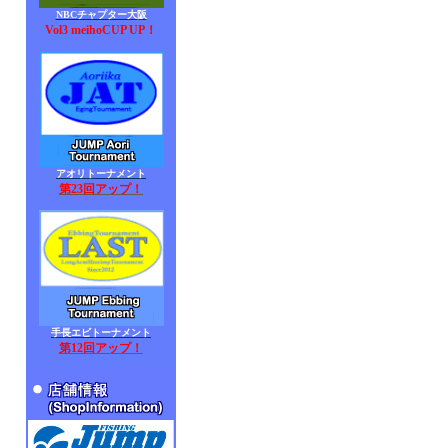
NBCチャプター大阪
Vol3 meihoCUP UP！
アオリトーナメント
第23回アップ！
手長エビトーナメント
第12回アップ！