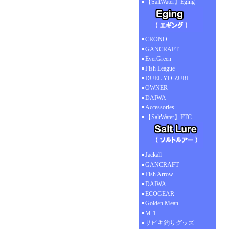
【SaltWater】Eging
CRONO
GANCRAFT
EverGreen
Fish League
DUEL YO-ZURI
OWNER
DAIWA
Accessories
【SaltWater】ETC
Jackall
GANCRAFT
Fish Arrow
DAIWA
ECOGEAR
Golden Mean
M-1
サビキ釣りグッズ