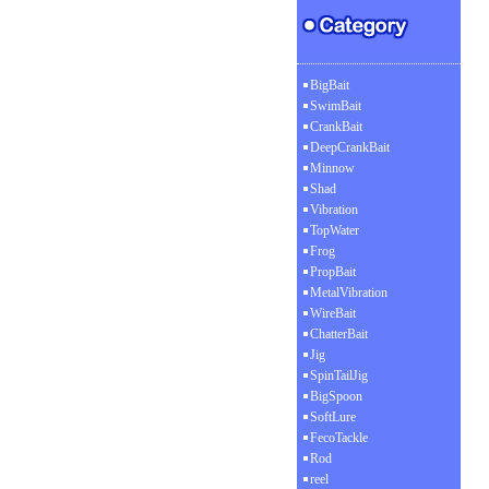
BigBait
SwimBait
CrankBait
DeepCrankBait
Minnow
Shad
Vibration
TopWater
Frog
PropBait
MetalVibration
WireBait
ChatterBait
Jig
SpinTailJig
BigSpoon
SoftLure
FecoTackle
Rod
reel