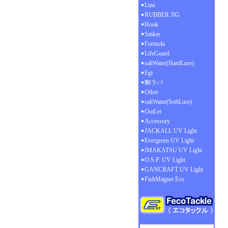
Line
RUBBER JIG
Hook
Sinker
Formula
LifeGuard
saltWater(HardLure)
Egi
鯛ラバ
Other
saltWater(SoftLure)
OutLet
Accessory
JACKALL UV Light
Evergreen UV Light
IMAKATSU UV Light
O.S.P. UV Light
GANCRAFT UV Light
FishMagnet Eco