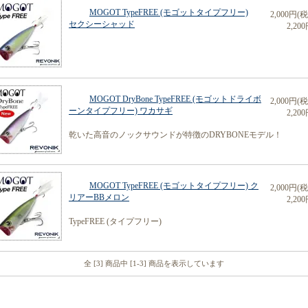
MOGOT TypeFREE (モゴットタイプフリー)
2,000円(
セクシーシャッド
2,200
MOGOT DryBone TypeFREE (モゴットドライボ
2,000円(
ーンタイプフリー) ワカサギ
2,200
乾いた高音のノックサウンドが特徴のDRYBONEモデル！
MOGOT TypeFREE (モゴットタイプフリー) ク
2,000円(
リアーBBメロン
2,200
TypeFREE (タイプフリー)
全 [3] 商品中 [1-3] 商品を表示しています