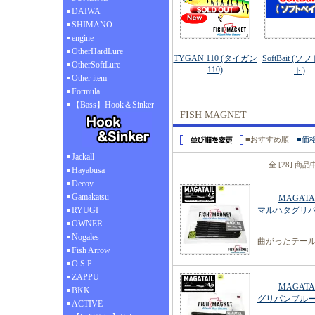
DAIWA
SHIMANO
engine
OtherHardLure
TYGAN 110 (タイガン
SoftBait (
OtherSoftLure
110)
ト)
Other item
Formula
【Bass】Hook＆Sinker
FISH MAGNET
■おすすめ順
■価
Jackall
全 [28] 商
Hayabusa
Decoy
Gamakatsu
MAGATA
RYUGI
マルハタグリ
OWNER
Nogales
曲がったテール
Fish Arrow
O.S.P
ZAPPU
MAGATA
BKK
グリパンブル
ACTIVE