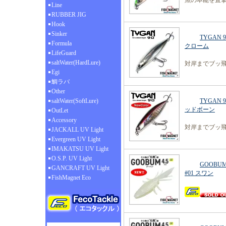
魚の本能を直撃す
Line
RUBBER JIG
Hook
Sinker
TYGAN 
Formula
クローム
LifeGuard
saltWater(HardLure)
対岸までブッ飛ぶ
Egi
鯛ラバ
Other
saltWater(SoftLure)
TYGAN 
ッドボーン
OutLet
Accessory
対岸までブッ飛ぶ
JACKALL UV Light
Evergreen UV Light
IMAKATSU UV Light
O.S.P. UV Light
GOOBUM
GANCRAFT UV Light
#01 スワン
FishMagnet Eco