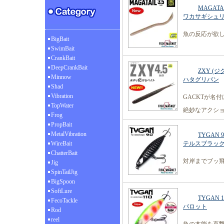
MAGATA
ワカサギシュ
魚の反応が欲
BigBait
SwimBait
CrankBait
DeepCrankBait
ZXY (ジ
Minnow
ハタグリパン
Shad
Vibration
GACKTが名
TopWater
絶妙なアクシ
Frog
PropBait
MetalVibration
TYGAN 
WireBait
テルスブラッ
ChatterBait
対岸までブッ飛ぶ
Jig
SpinTailJig
BigSpoon
SoftLure
TYGAN 1
FecoTackle
パロット
Rod
reel