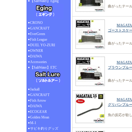
【SaltWater】Eging
曲がったテール
CRONO
MAGATA
GANCRAFT
ゴーストスケ
EverGreen
Fish League
曲がったテール
DUEL YO-ZURI
OWNER
DAIWA
Accessories
MAGATA
【SaltWater】ETC
ブラウンブル
曲がったテール
Jackall
GANCRAFT
MAGATA
Fish Arrow
グリパンブル
DAIWA
ECOGEAR
魚の反応が欲
Golden Mean
M-1
サビキ釣りグッズ