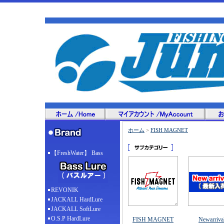
ホーム
>
FISH MAGNET
【FreshWater】 Bass
REVONIK
JACKALL HardLure
JACKALL SoftLure
O.S.P HardLure
FISH MAGNET
Newarriva