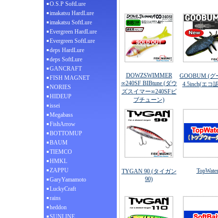
O.S.P SoftLure
imakatsu HardLure
imakatsu SoftLure
Evergreen HardLure
Evergreen SoftLure
deps HardLure
deps SoftLure
GANCRAFT
DOWZSWIMMER
GOOBUM (グ
FISH MAGNET
∞240SF BIBtune (ダウ
4.5inch(エ
NORIES
ズスイマー∞240SFビ
HIDEUP
ブチューン)
issei
Megabass
FishArrow
BOTTOMUP
BAUM
TIEMCO
HMKL
ZAPPU
TopWate
TYGAN 90 (タイガン
90)
GaryYamamoto
LuckyCraft
rains
heddon
SUNLINE