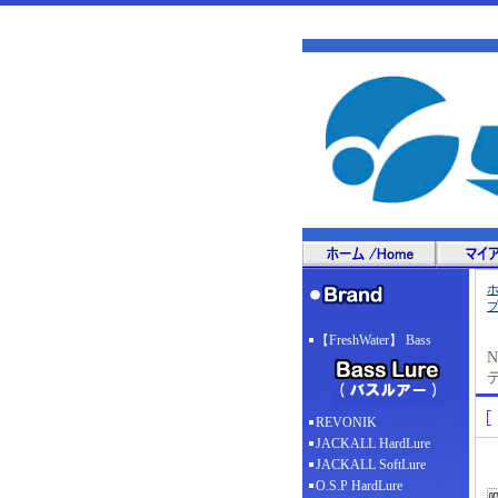
【FreshWater】 Bass
N
REVONIK
JACKALL HardLure
JACKALL SoftLure
O.S.P HardLure