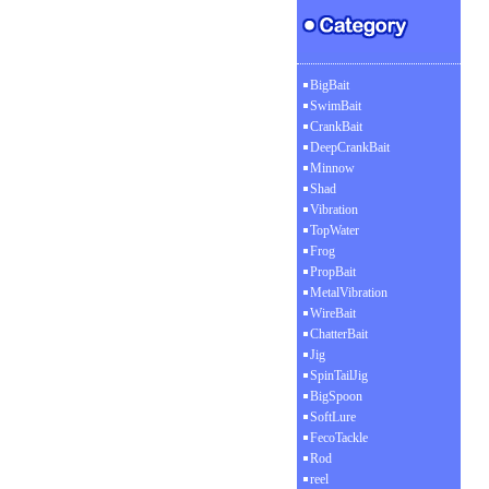
BigBait
SwimBait
CrankBait
DeepCrankBait
Minnow
Shad
Vibration
TopWater
Frog
PropBait
MetalVibration
WireBait
ChatterBait
Jig
SpinTailJig
BigSpoon
SoftLure
FecoTackle
Rod
reel