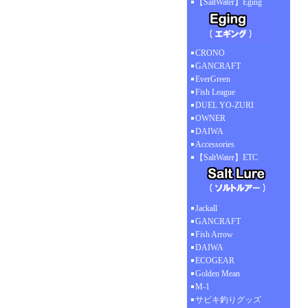
【SaltWater】Eging
CRONO
GANCRAFT
EverGreen
Fish League
DUEL YO-ZURI
OWNER
DAIWA
Accessories
【SaltWater】ETC
Jackall
GANCRAFT
Fish Arrow
DAIWA
ECOGEAR
Golden Mean
M-1
サビキ釣りグッズ