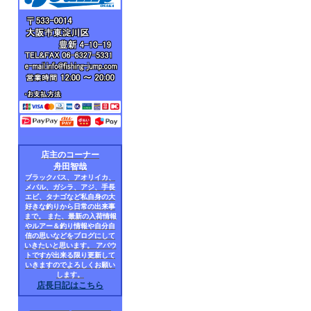
店主のコーナー
舟田智哉
ブラックバス、アオリイカ、
メバル、ガシラ、アジ、手長
エビ、タナゴなど私自身の大
好きな釣りから日常の出来事
まで。 また、最新の入荷情報
やルアー＆釣り情報や自分自
信の思いなどをブログにして
いきたいと思います。 アバウ
トですが出来る限り更新して
いきますのでよろしくお願い
します。
店長日記はこちら