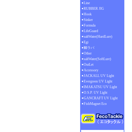
Line
RUBBER JIG
Hook
Sinker
Formula
LifeGuard
saltWater(HardLure)
Egi
鯛ラバ
Other
saltWater(SoftLure)
OutLet
Accessory
JACKALL UV Light
Evergreen UV Light
IMAKATSU UV Light
O.S.P. UV Light
GANCRAFT UV Light
FishMagnet Eco