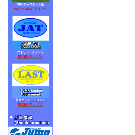
NBCチャプター大阪
Vol3 meihoCUP UP！
アオリトーナメント
第23回アップ！
手長エビトーナメント
第12回アップ！