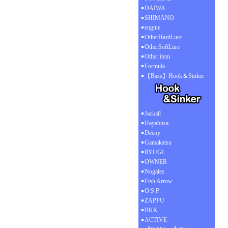
DAIWA
SHIMANO
engine
OtherHardLure
OtherSoftLure
Other item
Formula
【Bass】Hook＆Sinker
Jackall
Hayabusa
Decoy
Gamakatsu
RYUGI
OWNER
Nogales
Fish Arrow
O.S.P
ZAPPU
BKK
ACTIVE