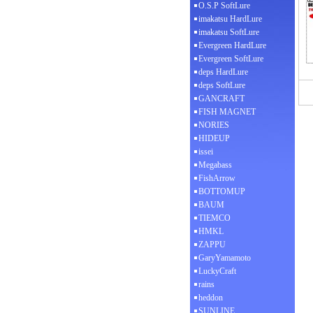
O.S.P SoftLure
imakatsu HardLure
imakatsu SoftLure
Evergreen HardLure
Evergreen SoftLure
deps HardLure
deps SoftLure
GANCRAFT
FISH MAGNET
NORIES
HIDEUP
issei
Megabass
FishArrow
BOTTOMUP
BAUM
TIEMCO
HMKL
ZAPPU
GaryYamamoto
LuckyCraft
rains
heddon
SUNLINE