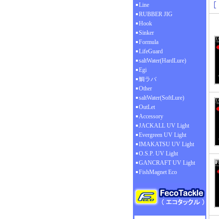
Line
RUBBER JIG
Hook
Sinker
Formula
LifeGuard
saltWater(HardLure)
Egi
鯛ラバ
Other
saltWater(SoftLure)
OutLet
Accessory
JACKALL UV Light
Evergreen UV Light
IMAKATSU UV Light
O.S.P. UV Light
GANCRAFT UV Light
FishMagnet Eco