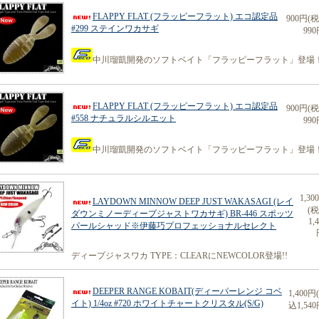
FLAPPY FLAT (フラッピーフラット) エコ認定品
900円(
#299 ステインワカサギ
990
中川瑠凱開発のソフトベイト「フラッピーフラット」登場
FLAPPY FLAT (フラッピーフラット) エコ認定品
900円(
#558 ナチュラルシルエット
990
中川瑠凱開発のソフトベイト「フラッピーフラット」登場
1,30
LAYDOWN MINNOW DEEP JUST WAKASAGI (レイ
(
ダウンミノーディープジャストワカサギ) BR-446 スポッツ
1,
パールシャッド※伊藤巧プロフェッショナルセレクト
ディープジャスワカ TYPE：CLEARにNEWCOLOR登場!!
DEEPER RANGE KOBAIT(ディーパーレンジ コベ
1,400円
イト) 1/4oz #720 ホワイトチャートクリスタル(S/G)
込1,540