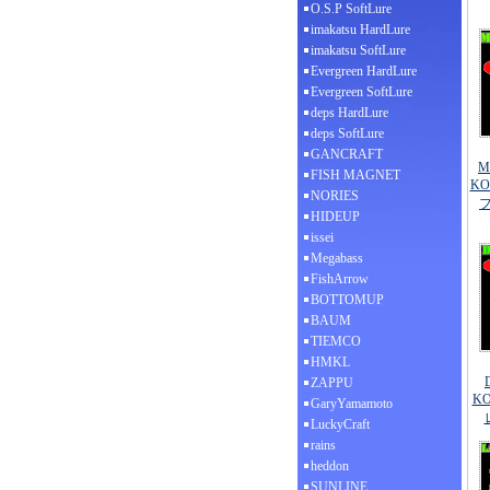
O.S.P SoftLure
imakatsu HardLure
imakatsu SoftLure
Evergreen HardLure
Evergreen SoftLure
deps HardLure
deps SoftLure
GANCRAFT
M
FISH MAGNET
KO
NORIES
フ
HIDEUP
issei
Megabass
FishArrow
BOTTOMUP
BAUM
TIEMCO
HMKL
ZAPPU
K
GaryYamamoto
LuckyCraft
rains
heddon
SUNLINE