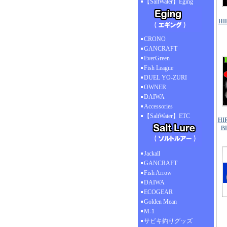
【SaltWater】Eging
HI
CRONO
GANCRAFT
EverGreen
Fish League
DUEL YO-ZURI
OWNER
DAIWA
Accessories
【SaltWater】ETC
HI
B
Jackall
GANCRAFT
Fish Arrow
DAIWA
ECOGEAR
Golden Mean
M-1
サビキ釣りグッズ