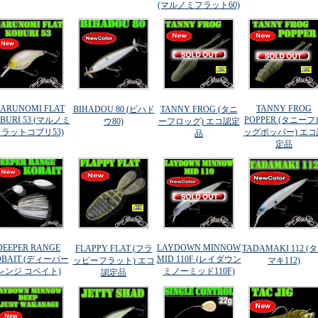
(マルノミフラット60)
ARUNOMI FLAT
TANNY FROG
BIHADOU 80 (ビハド
TANNY FROG (タニ
BURI 53 (マルノミ
POPPER (タニーフ
ウ80)
ーフロッグ) エコ認定
ラットコブリ53)
ッグポッパー) エコ
品
定品
DEEPER RANGE
LAYDOWN MINNOW
FLAPPY FLAT (フラ
TADAMAKI 112 (
OBAIT (ディーパー
MID 110F (レイダウン
ッピーフラット) エコ
マキ112)
レンジ コベイト)
ミノーミッド110F)
認定品