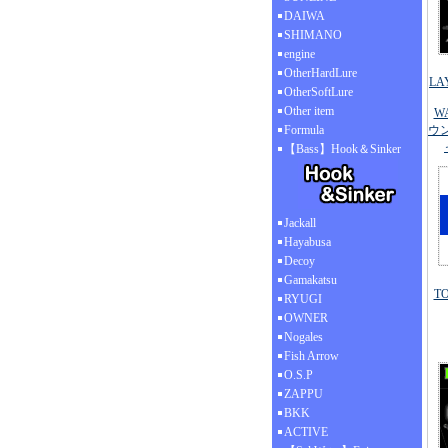
DAIWA
SHIMANO
engine
OtherHardLure
LA
OtherSoftLure
Other item
W
Formula
ウ
【Bass】Hook＆Sinker
Jackall
Hayabusa
Decoy
Gamakatsu
T
RYUGI
OWNER
Nogales
Fish Arrow
O.S.P
ZAPPU
BKK
ACTIVE