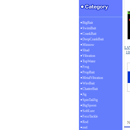
BigBait
SwimBait
CrankBait
DeepCrankBait
Minnow
LA
Shad
1
Vibration
TopWater
Frog
PropBait
MetalVibration
WireBait
ChatterBait
Jig
SpinTailJig
BigSpoon
SoftLure
FecoTackle
Rod
N
reel