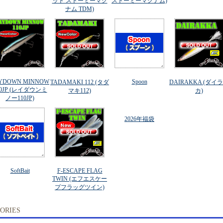
ット ストーミーマグ
ストーミーマグナム)
ナム TDM)
YDOWN MINNOW
Spoon
TADAMAKI 112 (タダ
DAIRAKKA (ダイ
10JP (レイダウンミ
マキ112)
カ)
ノー110JP)
2026年福袋
SoftBait
F-ESCAPE FLAG
TWIN (エフエスケー
プフラッグツイン)
ORIES