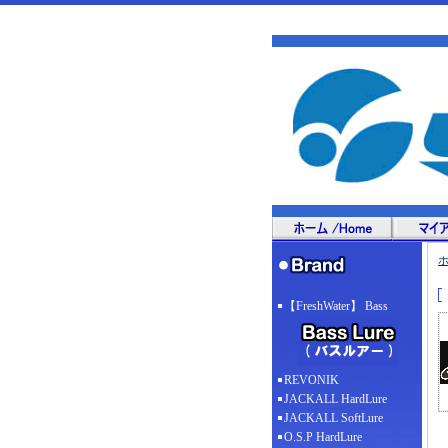
【FreshWater】 Bass
REVONIK
JACKALL HardLure
JACKALL SoftLure
O.S.P HardLure