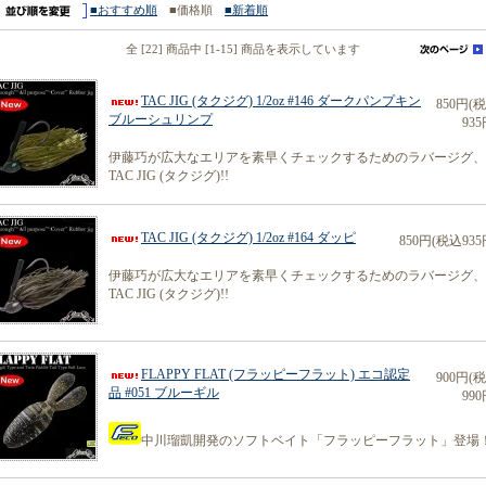
■おすすめ順
■価格順
■新着順
全 [22] 商品中 [1-15] 商品を表示しています
TAC JIG (タクジグ) 1/2oz #146 ダークパンプキン
850円(
ブルーシュリンプ
935
伊藤巧が広大なエリアを素早くチェックするためのラバージグ、
TAC JIG (タクジグ)!!
TAC JIG (タクジグ) 1/2oz #164 ダッピ
850円(税込935
伊藤巧が広大なエリアを素早くチェックするためのラバージグ、
TAC JIG (タクジグ)!!
FLAPPY FLAT (フラッピーフラット) エコ認定
900円(
品 #051 ブルーギル
990
中川瑠凱開発のソフトベイト「フラッピーフラット」登場