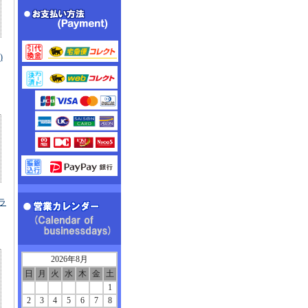
)
ヒラ
2026年8月
日
月
火
水
木
金
土
1
2
3
4
5
6
7
8