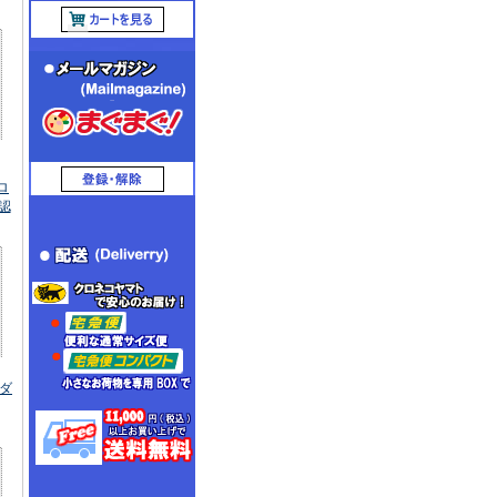
ロ
認
タダ