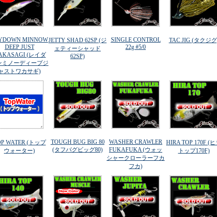
YDOWN MINNOW
SINGLE CONTROL
JETTY SHAD 62SP (ジ
TAC JIG (タクジグ
DEEP JUST
22g #5/0
ェティーシャッド
AKASAGI (レイダ
62SP)
ンミノーディープジ
ャストワカサギ)
TOUGH BUG BIG 80
WASHER CRAWLER
OP WATER (トップ
HIRA TOP 170F (
(タフバグビッグ80)
FUKAFUKA (ウォッ
ウォーター)
トップ170F)
シャークローラーフカ
フカ)