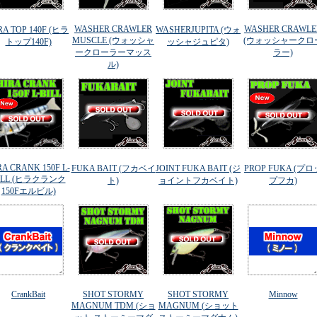
WASHER CRAWLER
WASHER CRAWLE
RA TOP 140F (ヒラ
WASHERJUPITA (ウォ
MUSCLE (ウォッシャ
(ウォッシャークロ
トップ140F)
ッシャジュピタ)
ークローラーマッス
ラー)
ル)
RA CRANK 150F L-
FUKA BAIT (フカベイ
JOINT FUKA BAIT (ジ
PROP FUKA (プロ
ILL (ヒラクランク
ト)
ョイントフカベイト)
プフカ)
150Fエルビル)
CrankBait
SHOT STORMY
SHOT STORMY
Minnow
MAGNUM TDM (ショ
MAGNUM (ショット