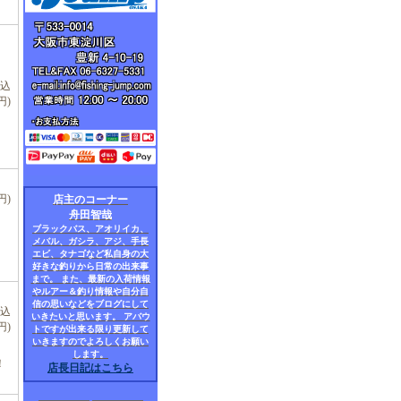
税込
円)
円)
店主のコーナー
舟田智哉
ブラックバス、アオリイカ、
メバル、ガシラ、アジ、手長
エビ、タナゴなど私自身の大
好きな釣りから日常の出来事
まで。 また、最新の入荷情報
やルアー＆釣り情報や自分自
信の思いなどをブログにして
税込
いきたいと思います。 アバウ
円)
トですが出来る限り更新して
いきますのでよろしくお願い
します。
！
店長日記はこちら