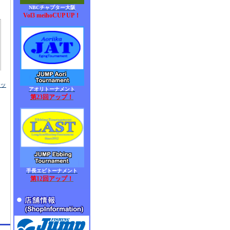
NBCチャプター大阪
Vol3 meihoCUP UP！
ラッ
アオリトーナメント
第23回アップ！
手長エビトーナメント
第12回アップ！