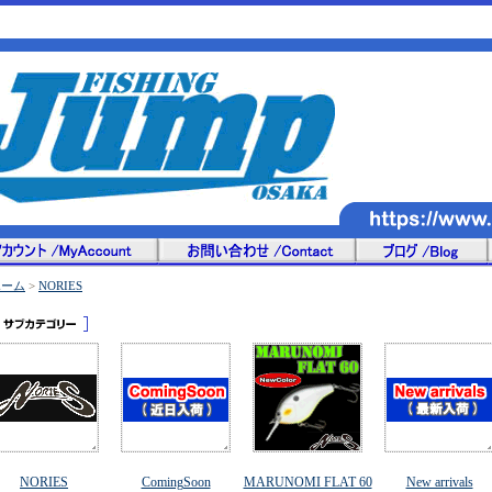
ホーム
>
NORIES
NORIES
ComingSoon
MARUNOMI FLAT 60
New arrivals